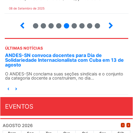
08 de Setembro de 2025
9
10
12
13
14
15
16
17
ÚLTIMAS NOTÍCIAS
ANDES-SN convoca docentes para Dia de
Solidariedade Internacionalista com Cuba em 13 de
agosto
O ANDES-SN conclama suas seções sindicais e o conjunto
da categoria docente a construírem, no dia...
EVENTOS
AGOSTO 2026