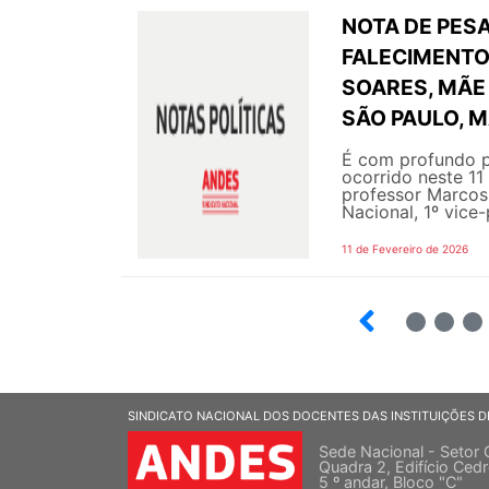
NOTA DE PESA
FALECIMENTO 
SOARES, MÃE 
SÃO PAULO, M
É com profundo p
ocorrido neste 11
professor Marcos 
Nacional, 1º vice-
11 de Fevereiro de 2026
2
3
4
SINDICATO NACIONAL DOS DOCENTES DAS INSTITUIÇÕES D
Sede Nacional - Setor 
Quadra 2, Edifício Cedr
5 º andar, Bloco "C"