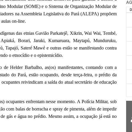
AG
nsino Modular (SOME) e o Sistema de Organização Modular de
iadores na Assembleia Legislativa do Pará (ALEPA) propõem
 aulas on-line.
indígenas das etnias Gavião Parkatejê, Xikrin, Wai Wai, Tembé,
 Apiaká, Borari, Jaraki, Kumaruara, Maytapú, Munduruku,
, Tapajó, Sateré Mawé e outras estão se manifestando contra
ndo o etnocídio e o epistemicídio.
o de Helder Barbalho, as(os) manifestantes, contando com a
estado do Pará, estão ocupando, desde terça-feira, o prédio da
 ocupantes reivindicam a saída do atual secretário de educação
os) ocupantes enfrentam nesse momento. A Polícia Militar, sob
ão com balas de borracha e spray de pimenta, além de impedir
o de gás e água no prédio. Mesmo assim, a ocupação já está no