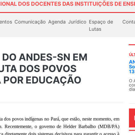
IONAL DOS DOCENTES DAS INSTITUIÇÕES DE ENS
entos
Comunicação
Agenda
Jurídico
Espaço de
Cont
Lutas
A DO ANDES-SN EM
ÚL
AN
LUTA DOS POVOS
So
13
Á POR EDUCAÇÃO
O 
co
dia
a dos povos indígenas no Pará, que estão, neste momento, em
ado. Recentemente, o governo de Helder Barbalho (MDB/PA)
a diretamente dois sistemas decisivos para garantir o acesso à