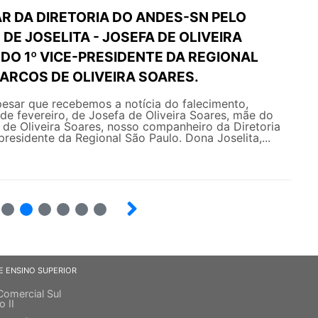
R DA DIRETORIA DO ANDES-SN PELO
DE JOSELITA - JOSEFA DE OLIVEIRA
DO 1º VICE-PRESIDENTE DA REGIONAL
ARCOS DE OLIVEIRA SOARES.
esar que recebemos a notícia do falecimento,
 de fevereiro, de Josefa de Oliveira Soares, mãe do
de Oliveira Soares, nosso companheiro da Diretoria
presidente da Regional São Paulo. Dona Joselita,...
5
6
7
8
9
10
E ENSINO SUPERIOR
Comercial Sul
o II