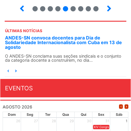
4
5
6
7
8
9
10
12
ÚLTIMAS NOTÍCIAS
ANDES-SN convoca docentes para Dia de
Solidariedade Internacionalista com Cuba em 13 de
agosto
O ANDES-SN conclama suas seções sindicais e o conjunto
da categoria docente a construírem, no dia...
EVENTOS
AGOSTO 2026
Dom
Seg
Ter
Qua
Qui
Sex
Sáb
26
27
28
29
30
31
1
XIV Congresso Brasileiro 