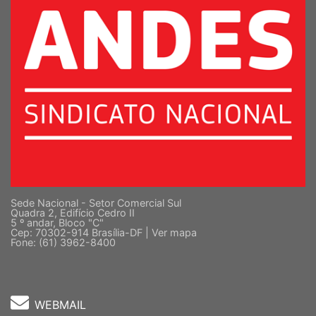
Sede Nacional - Setor Comercial Sul
Quadra 2, Edifício Cedro II
5 º andar, Bloco "C"
Cep: 70302-914 Brasília-DF |
Ver mapa
Fone: (61) 3962-8400
WEBMAIL