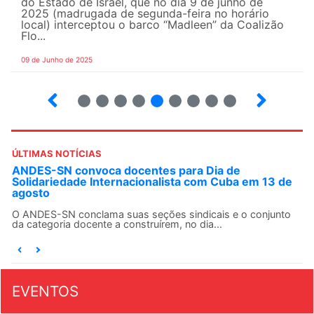
do Estado de Israel, que no dia 9 de junho de
2025 (madrugada de segunda-feira no horário
local) interceptou o barco “Madleen” da Coalizão
Flo...
09 de Junho de 2025
12
13
14
15
16
17
18
19
20
ÚLTIMAS NOTÍCIAS
ANDES-SN convoca docentes para Dia de
Solidariedade Internacionalista com Cuba em 13 de
agosto
O ANDES-SN conclama suas seções sindicais e o conjunto
da categoria docente a construírem, no dia...
EVENTOS