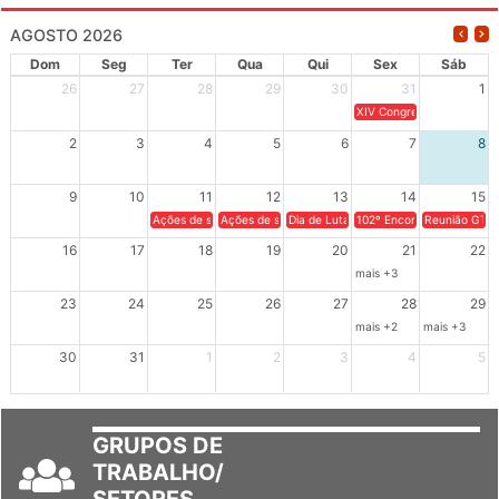
AGOSTO 2026
Dom
Seg
Ter
Qua
Qui
Sex
Sáb
26
27
28
29
30
31
1
XIV Congresso Brasileiro 
2
3
4
5
6
7
8
9
10
11
12
13
14
15
Ações de solidariedade a Cuba no Rio Grande do Sul - 100 anos 
Ações de solidariedade a Cuba no Rio Grande do Su
Dia de Luta em Defesa de Cuba e da S
102º Encontro da Regional
Reunião GTPE
16
17
18
19
20
21
22
mais +3
23
24
25
26
27
28
29
mais +2
mais +3
30
31
1
2
3
4
5
GRUPOS DE
TRABALHO/
SETORES