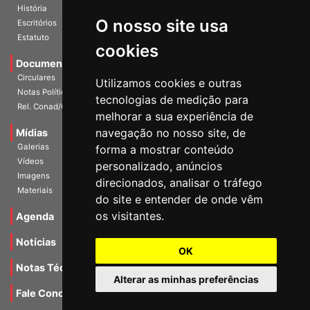
História
O nosso site usa
Escritórios
Estatuto
cookies
Documentos
Circulares
Utilizamos cookies e outras
Notas Políticas
tecnologias de medição para
Rel. Conad/Congresso
melhorar a sua experiência de
navegação no nosso site, de
Mídias
Galerias
forma a mostrar conteúdo
Vídeos
personalizado, anúncios
Imagens
direcionados, analisar o tráfego
Materiais
do site e entender de onde vêm
os visitantes.
Agenda
Notícias
OK
Notas Técnicas
Alterar as minhas preferências
Fale Conocsco