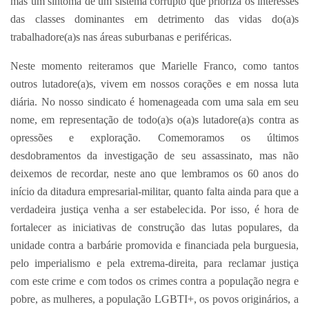
mas um sintoma de um sistema corrupto que prioriza os interesses
das classes dominantes em detrimento das vidas do(a)s
trabalhadore(a)s nas áreas suburbanas e periféricas.
Neste momento reiteramos que Marielle Franco, como tantos
outros lutadore(a)s, vivem em nossos corações e em nossa luta
diária. No nosso sindicato é homenageada com uma sala em seu
nome, em representação de todo(a)s o(a)s lutadore(a)s contra as
opressões e exploração. Comemoramos os últimos
desdobramentos da investigação de seu assassinato, mas não
deixemos de recordar, neste ano que lembramos os 60 anos do
início da ditadura empresarial-militar, quanto falta ainda para que a
verdadeira justiça venha a ser estabelecida. Por isso, é hora de
fortalecer as iniciativas de construção das lutas populares, da
unidade contra a barbárie promovida e financiada pela burguesia,
pelo imperialismo e pela extrema-direita, para reclamar justiça
com este crime e com todos os crimes contra a população negra e
pobre, as mulheres, a população LGBTI+, os povos originários, a