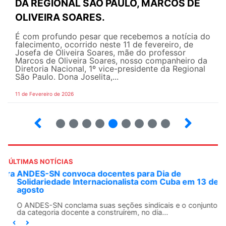
DA REGIONAL SÃO PAULO, MARCOS DE
OLIVEIRA SOARES.
É com profundo pesar que recebemos a notícia do
falecimento, ocorrido neste 11 de fevereiro, de
Josefa de Oliveira Soares, mãe do professor
Marcos de Oliveira Soares, nosso companheiro da
Diretoria Nacional, 1º vice-presidente da Regional
São Paulo. Dona Joselita,...
11 de Fevereiro de 2026
2
3
4
5
6
7
8
9
10
ÚLTIMAS NOTÍCIAS
ANDES-SN convoca docentes para Dia de
Solidariedade Internacionalista com Cuba em 13 de
agosto
O ANDES-SN conclama suas seções sindicais e o conjunto
da categoria docente a construírem, no dia...