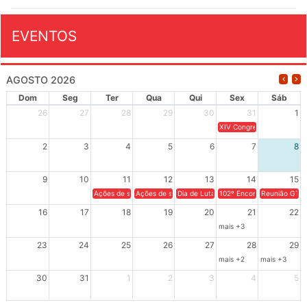
EVENTOS
AGOSTO 2026
Dom
Seg
Ter
Qua
Qui
Sex
Sáb
26
27
28
29
30
31
1
XIV Congresso Brasileiro 
2
3
4
5
6
7
8
9
10
11
12
13
14
15
Ações de solidariedade a Cuba no Rio Grande do Sul - 100 anos 
Ações de solidariedade a Cuba no Rio Grande do Su
Dia de Luta em Defesa de Cuba e da S
102º Encontro da Regional
Reunião GTPE
16
17
18
19
20
21
22
mais +3
23
24
25
26
27
28
29
mais +2
mais +3
30
31
1
2
3
4
5