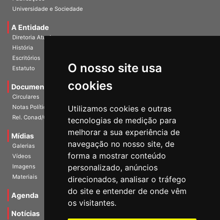
Publicações
Universidade e Sociedade
A Entidade
Diretoria Atual
História
O nosso site usa
Escritórios
Estatuto
cookies
Documentos
Circulares
Utilizamos cookies e outras
Notas Políticas
tecnologias de medição para
Rel. Conad/Congresso
melhorar a sua experiência de
navegação no nosso site, de
Mídias
Galerias
forma a mostrar conteúdo
Vídeos
personalizado, anúncios
Imagens
direcionados, analisar o tráfego
Materiais
do site e entender de onde vêm
os visitantes.
Agenda