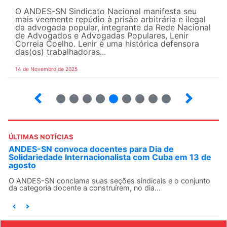
O ANDES-SN Sindicato Nacional manifesta seu
mais veemente repúdio à prisão arbitrária e ilegal
da advogada popular, integrante da Rede Nacional
de Advogados e Advogadas Populares, Lenir
Correia Coelho. Lenir é uma histórica defensora
das(os) trabalhadoras...
14 de Novembro de 2025
6
7
8
9
10
12
13
14
ÚLTIMAS NOTÍCIAS
ANDES-SN convoca docentes para Dia de
Solidariedade Internacionalista com Cuba em 13 de
agosto
O ANDES-SN conclama suas seções sindicais e o conjunto
da categoria docente a construírem, no dia...