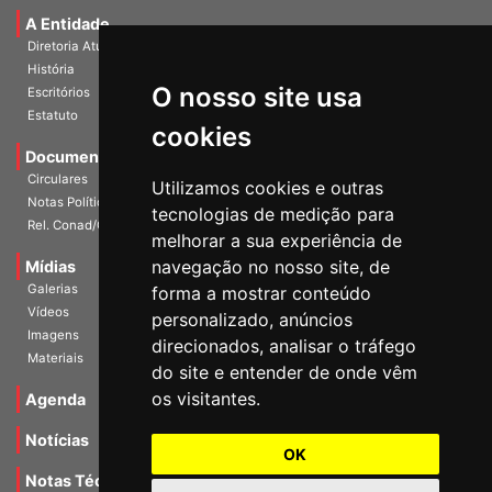
A Entidade
Diretoria Atual
História
O nosso site usa
Escritórios
Estatuto
cookies
Documentos
Circulares
Utilizamos cookies e outras
Notas Políticas
tecnologias de medição para
Rel. Conad/Congresso
melhorar a sua experiência de
navegação no nosso site, de
Mídias
Galerias
forma a mostrar conteúdo
Vídeos
personalizado, anúncios
Imagens
direcionados, analisar o tráfego
Materiais
do site e entender de onde vêm
os visitantes.
Agenda
Notícias
OK
Notas Técnicas