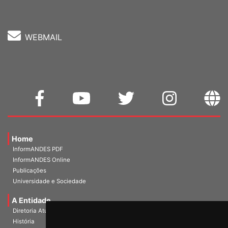
WEBMAIL
Home
InformANDES PDF
InformANDES Online
Publicações
Universidade e Sociedade
A Entidade
Diretoria Atual
História