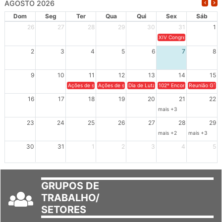
AGOSTO 2026
Dom
Seg
Ter
Qua
Qui
Sex
Sáb
26
27
28
29
30
31
1
XIV Congresso Brasileiro 
2
3
4
5
6
7
8
9
10
11
12
13
14
15
Ações de solidariedade a Cuba no Rio Grande do Sul - 100 anos 
Ações de solidariedade a Cuba no Rio Grande do Su
Dia de Luta em Defesa de Cuba e da S
102º Encontro da Regional
Reunião GTPE
16
17
18
19
20
21
22
mais +3
23
24
25
26
27
28
29
mais +2
mais +3
30
31
1
2
3
4
5
GRUPOS DE
TRABALHO/
SETORES