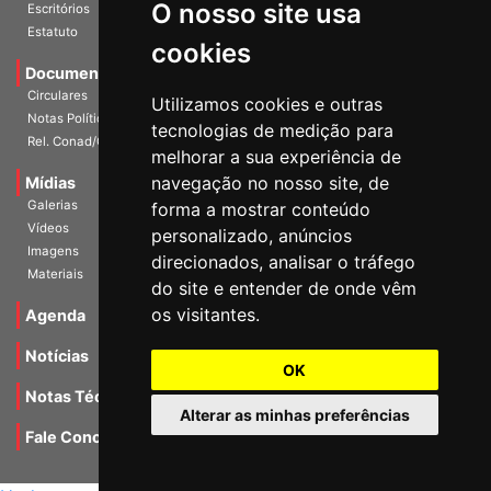
O nosso site usa
Escritórios
Estatuto
cookies
Documentos
Circulares
Utilizamos cookies e outras
Notas Políticas
tecnologias de medição para
Rel. Conad/Congresso
melhorar a sua experiência de
navegação no nosso site, de
Mídias
Galerias
forma a mostrar conteúdo
Vídeos
personalizado, anúncios
Imagens
direcionados, analisar o tráfego
Materiais
do site e entender de onde vêm
os visitantes.
Agenda
Notícias
OK
Notas Técnicas
Alterar as minhas preferências
Fale Conocsco
MANTIDO POR Camaleão Soft