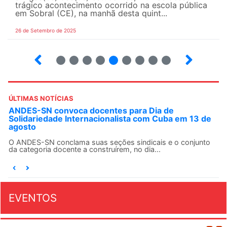
trágico acontecimento ocorrido na escola pública
em Sobral (CE), na manhã desta quint...
26 de Setembro de 2025
8
9
10
12
13
14
15
16
ÚLTIMAS NOTÍCIAS
ANDES-SN convoca docentes para Dia de
Solidariedade Internacionalista com Cuba em 13 de
agosto
O ANDES-SN conclama suas seções sindicais e o conjunto
da categoria docente a construírem, no dia...
EVENTOS