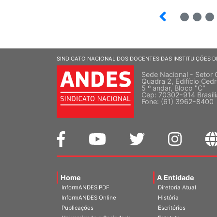
12
13
SINDICATO NACIONAL DOS DOCENTES DAS INSTITUIÇÕES D
Sede Nacional - Setor 
Quadra 2, Edifício Cedr
5 º andar, Bloco "C"
Cep: 70302-914 Brasíl
Fone: (61) 3962-8400
Home
A Entidade
InformANDES PDF
Diretoria Atual
InformANDES Online
História
Publicações
Escritórios