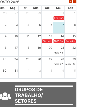
OSTO 2026
Dom
Seg
Ter
Qua
Qui
Sex
Sáb
26
27
28
29
30
31
1
XIV Congresso Brasileiro de Pesquisadores(a
2
3
4
5
6
7
8
9
10
11
12
13
14
15
Dia de Luta em Defesa de Cuba e da Soberania dos Po
102º Encontro da Regional Leste, “Em terra e
Reunião GTPE.
16
17
18
19
20
21
22
mais +3
23
24
25
26
27
28
29
mais +2
mais +3
30
31
1
2
3
4
5
GRUPOS DE
TRABALHO/
SETORES