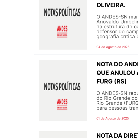
OLIVEIRA.
O ANDES-SN manif
Ariovaldo Umbelin
da estrutura do c
defensor do campe
geografia crítica b
04 de Agosto de 2025
NOTA DO ANDE
QUE ANULOU 
FURG (RS)
O ANDES‑SN repud
do Rio Grande do 
Rio Grande (FURG)
para pessoas tran
01 de Agosto de 2025
NOTA DA DIRE