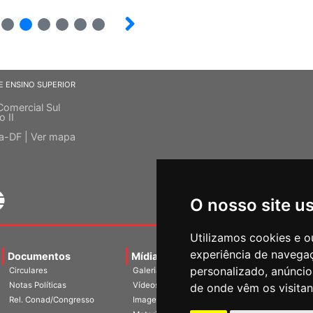
14
15
16
17
18
19
E ENSINO SUPERIOR
Comercial Sul
o II
ia-DF |
Ver mapa
O nosso site u
Utilizamos cookies e o
experiência de navega
Documentos
Mídias
Agenda
Notíci
personalizado, anúncios
Circulares
Galerias
Notas Políticas
Vídeos
de onde vêm os visitan
Rel. Conad/Congresso
Imagens