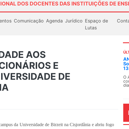
IONAL DOS DOCENTES DAS INSTITUIÇÕES DE ENS
entos
Comunicação
Agenda
Jurídico
Espaço de
Cont
Lutas
EDADE AOS
ÚL
AN
CIONÁRIOS E
So
13
IVERSIDADE DE
O 
co
IA
dia
 campus da Universidade de Birzeit na Cisjordânia e abriu fogo