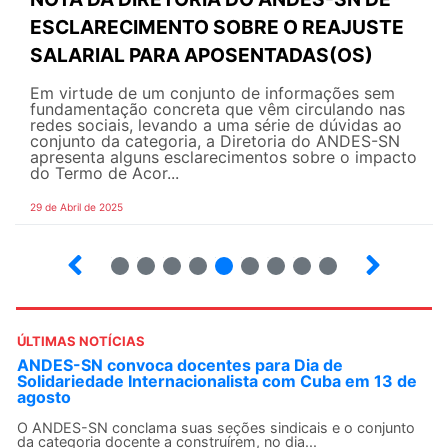
ESCLARECIMENTO SOBRE O REAJUSTE
SALARIAL PARA APOSENTADAS(OS)
Em virtude de um conjunto de informações sem
fundamentação concreta que vêm circulando nas
redes sociais, levando a uma série de dúvidas ao
conjunto da categoria, a Diretoria do ANDES-SN
apresenta alguns esclarecimentos sobre o impacto
do Termo de Acor...
29 de Abril de 2025
14
15
16
17
18
19
20
21
22
ÚLTIMAS NOTÍCIAS
ANDES-SN convoca docentes para Dia de
Solidariedade Internacionalista com Cuba em 13 de
agosto
O ANDES-SN conclama suas seções sindicais e o conjunto
da categoria docente a construírem, no dia...