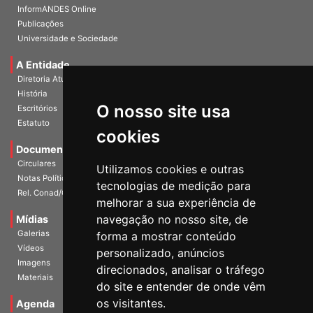
InformANDES Online
Publicações
Universidade e Sociedade
A Entidade
Diretoria Atual
História
O nosso site usa
Escritórios
Estatuto
cookies
Documentos
Circulares
Utilizamos cookies e outras
Notas Políticas
tecnologias de medição para
Rel. Conad/Congresso
melhorar a sua experiência de
navegação no nosso site, de
Mídias
Galerias
forma a mostrar conteúdo
Vídeos
personalizado, anúncios
Imagens
direcionados, analisar o tráfego
Materiais
do site e entender de onde vêm
os visitantes.
Agenda