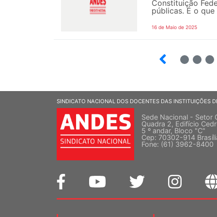
Constituição Fede
públicas. É o que
16 de Maio de 2025
13
14
15
SINDICATO NACIONAL DOS DOCENTES DAS INSTITUIÇÕES D
Sede Nacional - Setor 
Quadra 2, Edifício Cedr
5 º andar, Bloco "C"
Cep: 70302-914 Brasíl
Fone: (61) 3962-8400