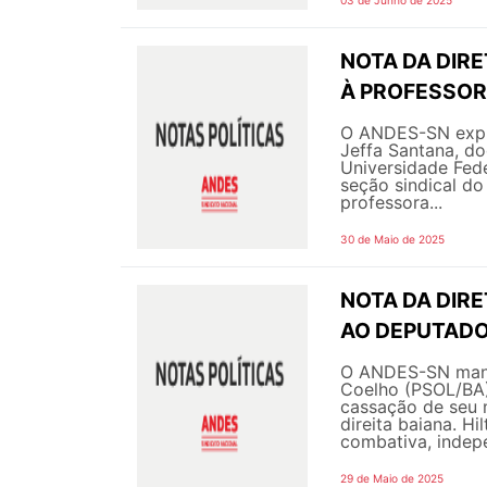
NOTA DA DIR
À PROFESSOR
O ANDES-SN expre
Jeffa Santana, d
Universidade Fede
seção sindical d
professora...
30 de Maio de 2025
NOTA DA DIR
AO DEPUTADO
O ANDES-SN manif
Coelho (PSOL/BA)
cassação de seu 
direita baiana. H
combativa, indepe
29 de Maio de 2025