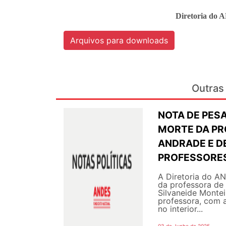
Diretoria do 
Arquivos para downloads
Outras 
NOTA DE PESA
MORTE DA PR
ANDRADE E DE
PROFESSORE
A Diretoria do A
da professora de 
Silvaneide Montei
professora, com a
no interior...
03 de Junho de 2025