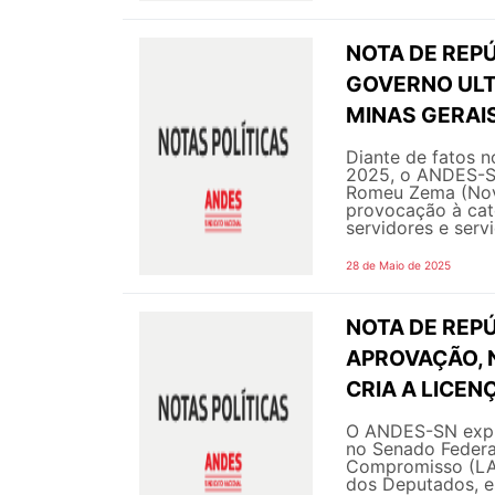
NOTA DE REPÚ
GOVERNO ULT
MINAS GERAI
Diante de fatos n
2025, o ANDES-SN 
Romeu Zema (Novo
provocação à cat
servidores e servid
28 de Maio de 2025
NOTA DE REPÚ
APROVAÇÃO, N
CRIA A LICE
O ANDES-SN expre
no Senado Federal
Compromisso (LAC
dos Deputados, e