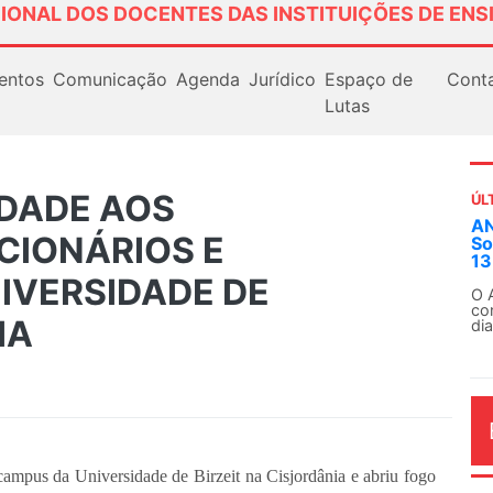
IONAL DOS DOCENTES DAS INSTITUIÇÕES DE ENS
entos
Comunicação
Agenda
Jurídico
Espaço de
Cont
Lutas
EDADE AOS
ÚL
AN
CIONÁRIOS E
So
13
IVERSIDADE DE
O 
co
IA
dia
 campus da Universidade de Birzeit na Cisjordânia e abriu fogo