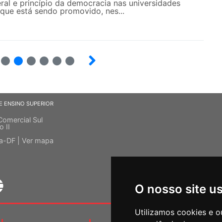
ral e princípio da democracia nas universidades
 que está sendo promovido, nes...
16
17
18
19
20
21
E ENSINO SUPERIOR
Comercial Sul
o II
ia-DF |
Ver mapa
O nosso site u
Utilizamos cookies e o