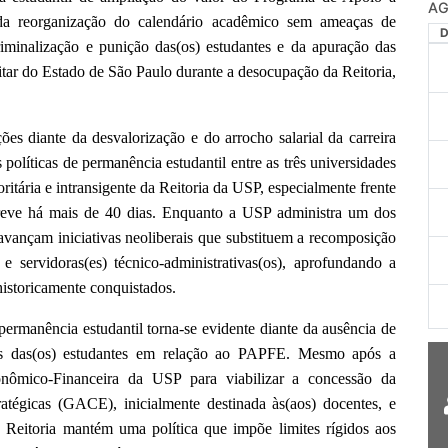
AG
da reorganização do calendário acadêmico sem ameaças de
minalização e punição das(os) estudantes e da apuração das
litar do Estado de São Paulo durante a desocupação da Reitoria,
es diante da desvalorização e do arrocho salarial da carreira
olíticas de permanência estudantil entre as três universidades
oritária e intransigente da Reitoria da USP, especialmente frente
greve há mais de 40 dias. Enquanto a USP administra um dos
 avançam iniciativas neoliberais que substituem a recomposição
 e servidoras(es) técnico-administrativas(os), aprofundando a
historicamente conquistados.
permanência estudantil torna-se evidente diante da ausência de
ões das(os) estudantes em relação ao PAPFE. Mesmo após a
conômico-Financeira da USP para viabilizar a concessão da
atégicas (GACE), inicialmente destinada às(aos) docentes, e
 a Reitoria mantém uma política que impõe limites rígidos aos