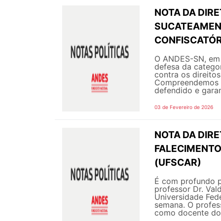
NOTA DA DIR
SUCATEAMENT
CONFISCATÓR
O ANDES-SN, em s
defesa da categor
contra os direito
Compreendemos q
defendido e garant
03 de Fevereiro de 2026
NOTA DA DIRE
FALECIMENTO
(UFSCAR)
É com profundo p
professor Dr. Va
Universidade Fede
semana. O profes
como docente do 