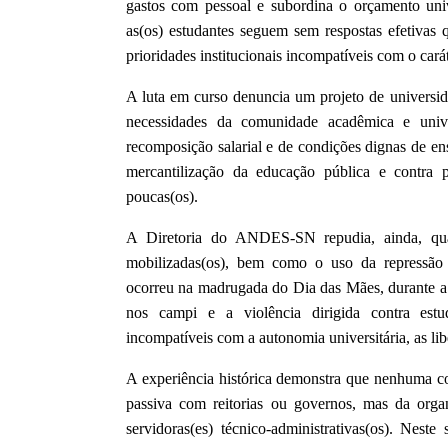
gastos com pessoal e subordina o orçamento unive
as(os) estudantes seguem sem respostas efetivas
prioridades institucionais incompatíveis com o cará
A luta em curso denuncia um projeto de universida
necessidades da comunidade acadêmica e unive
recomposição salarial e de condições dignas de en
mercantilização da educação pública e contra po
poucas(os).
A Diretoria do ANDES-SN repudia, ainda, qual
mobilizadas(os), bem como o uso da repressão 
ocorreu na madrugada do Dia das Mães, durante a 
nos campi e a violência dirigida contra estu
incompatíveis com a autonomia universitária, as lib
A experiência histórica demonstra que nenhuma co
passiva com reitorias ou governos, mas da organ
servidoras(es) técnico-administrativas(os). Nest