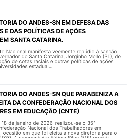
ETORIA DO ANDES-SN EM DEFESA DAS
S E DAS POLÍTICAS DE AÇÕES
 EM SANTA CATARINA.
o Nacional manifesta veemente repúdio à sanção
vernador de Santa Catarina, Jorginho Mello (PL), de
oção de cotas raciais e outras políticas de ações
iversidades estaduai...
ETORIA DO ANDES-SN QUE PARABENIZA A
LEITA DA CONFEDERAÇÃO NACIONAL DOS
RES EM EDUCAÇÃO (CNTE)
e 18 de janeiro de 2026, realizou-se o 35º
federação Nacional dos Trabalhadores em
ocasião em que foi eleita a nova diretoria para o
030. A companheira Fátima Silva (MS) presidi...