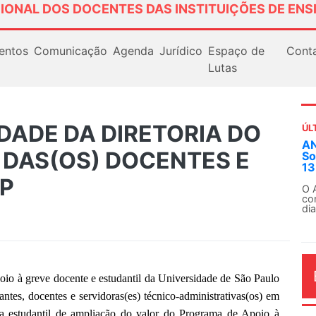
IONAL DOS DOCENTES DAS INSTITUIÇÕES DE ENS
entos
Comunicação
Agenda
Jurídico
Espaço de
Cont
Lutas
DADE DA DIRETORIA DO
ÚL
AN
 DAS(OS) DOCENTES E
So
13
P
O 
co
dia
io à greve docente e estudantil da Universidade de São Paulo
ntes, docentes e servidoras(es) técnico-administrativas(os) em
sta estudantil de ampliação do valor do Programa de Apoio à