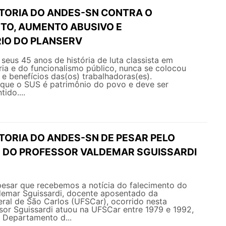
ETORIA DO ANDES-SN CONTRA O
O, AUMENTO ABUSIVO E
IO DO PLANSERV
eus 45 anos de história de luta classista em
ia e do funcionalismo público, nunca se colocou
s e benefícios das(os) trabalhadoras(es).
ue o SUS é patrimônio do povo e deve ser
ido....
TORIA DO ANDES-SN DE PESAR PELO
 DO PROFESSOR VALDEMAR SGUISSARDI
esar que recebemos a notícia do falecimento do
ldemar Sguissardi, docente aposentado da
ral de São Carlos (UFSCar), ocorrido nesta
sor Sguissardi atuou na UFSCar entre 1979 e 1992,
Departamento d...