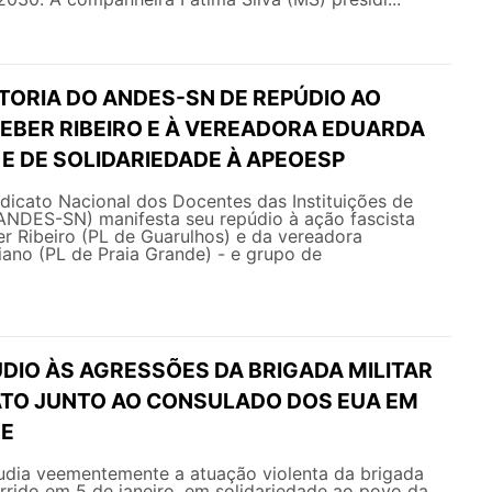
TORIA DO ANDES-SN DE REPÚDIO AO
EBER RIBEIRO E À VEREADORA EDUARDA
E DE SOLIDARIEDADE À APEOESP
ndicato Nacional dos Docentes das Instituições de
(ANDES-SN) manifesta seu repúdio à ação fascista
r Ribeiro (PL de Guarulhos) e da vereadora
no (PL de Praia Grande) - e grupo de
ÚDIO ÀS AGRESSÕES DA BRIGADA MILITAR
TO JUNTO AO CONSULADO DOS EUA EM
RE
ia veementemente a atuação violenta da brigada
orrido em 5 de janeiro, em solidariedade ao povo da