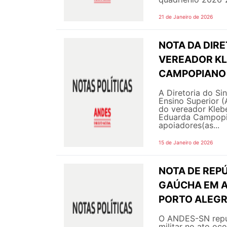
21 de Janeiro de 2026
NOTA DA DIRE
VEREADOR KL
CAMPOPIANO 
A Diretoria do Si
Ensino Superior 
do vereador Klebe
Eduarda Campopia
apoiadores(as...
15 de Janeiro de 2026
NOTA DE REP
GAÚCHA EM A
PORTO ALEG
O ANDES-SN repud
militar no ato oc