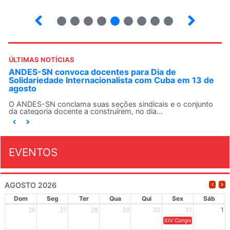
2
3
4
5
6
7
8
9
ÚLTIMAS NOTÍCIAS
ANDES-SN convoca docentes para Dia de
Solidariedade Internacionalista com Cuba em 13 de
agosto
O ANDES-SN conclama suas seções sindicais e o conjunto
da categoria docente a construírem, no dia...
EVENTOS
AGOSTO 2026
Dom
Seg
Ter
Qua
Qui
Sex
Sáb
26
27
28
29
30
31
1
XIV Congresso Brasileiro 