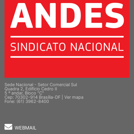
Sede Nacional - Setor Comercial Sul
Quadra 2, Edifício Cedro II
5 º andar, Bloco "C"
Cep: 70302-914 Brasília-DF |
Ver mapa
Fone: (61) 3962-8400
WEBMAIL