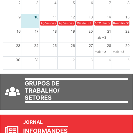
2
3
4
5
6
7
8
9
10
11
12
13
14
15
Ações de solidariedade a Cuba no Rio Grande do Sul - 100 anos 
Ações de solidariedade a Cuba no Rio Grande do Su
Dia de Luta em Defesa de Cuba e da S
102º Encontro da Regional
Reunião GTPE
16
17
18
19
20
21
22
mais +3
23
24
25
26
27
28
29
mais +2
mais +3
30
31
1
2
3
4
5
GRUPOS DE
TRABALHO/
SETORES
JORNAL