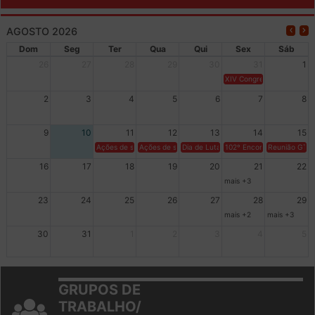
AGOSTO 2026
Dom
Seg
Ter
Qua
Qui
Sex
Sáb
26
27
28
29
30
31
1
XIV Congresso Brasileiro 
2
3
4
5
6
7
8
9
10
11
12
13
14
15
Ações de solidariedade a Cuba no Rio Grande do Sul - 100 anos 
Ações de solidariedade a Cuba no Rio Grande do Su
Dia de Luta em Defesa de Cuba e da S
102º Encontro da Regional
Reunião GTPE
16
17
18
19
20
21
22
mais +3
23
24
25
26
27
28
29
mais +2
mais +3
30
31
1
2
3
4
5
GRUPOS DE
TRABALHO/