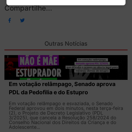
Compartilhe...
Outras Notícias
Em votação relâmpago, Senado aprova
PDL da Pedofilia e do Estupro
Em votação relâmpago e esvaziada, o Senado
Federal aprovou em dois minutos, nesta terça-feira
(2), o Projeto de Decreto Legislativo (PDL
3/2025), que cancela a Resolução 258/2024 do
Conselho Nacional dos Direitos da Criança e do
Adolescente...