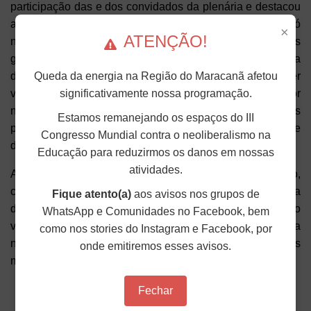
participação das e dos convidados da plenária e destacou
a importância da construção das lutas em unidade não só
×
ATENÇÃO!
no âmbito da Educação, como também as lutas mais
gerais de enfrentamento ao governo Bolsonaro. “Só a luta
da classe trabalhadora organizada pode nos trazer
Queda da energia na Região do Maracanã afetou
vitórias. É a força do movimento das ruas que pode impor
significativamente nossa programação.
não somente a derrota ao governo Bolsonaro, mas
Estamos remanejando os espaços do III
principalmente nos impulsionar o esperançar, e a vontade
Congresso Mundial contra o neoliberalismo na
de mobilização e de luta”, afirmou.
Educação para reduzirmos os danos em nossas
atividades.
Após a abertura, foi realizada a Plenária de Instalação,
com aprovação do regimento, do cronograma e da pauta
Fique atento(a)
aos avisos nos grupos de
do 12º Conad Extraordinário do ANDES-SN. No período
WhatsApp e Comunidades no Facebook, bem
vespertino, as e os docentes debatem ainda a conjuntura
como nos stories do Instagram e Facebook, por
na plenária do Tema I e depois participam dos grupos
onde emitiremos esses avisos.
mistos de debate.
Fechar