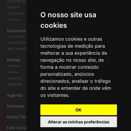
Diretoria Atual
História
O nosso site usa
Escritórios
Estatuto
cookies
Documentos
Circulares
Utilizamos cookies e outras
Notas Políticas
tecnologias de medição para
Rel. Conad/Congresso
melhorar a sua experiência de
navegação no nosso site, de
Mídias
Galerias
forma a mostrar conteúdo
Vídeos
personalizado, anúncios
Imagens
direcionados, analisar o tráfego
Materiais
do site e entender de onde vêm
os visitantes.
Agenda
Notícias
OK
Notas Técnicas
Alterar as minhas preferências
Fale Conocsco