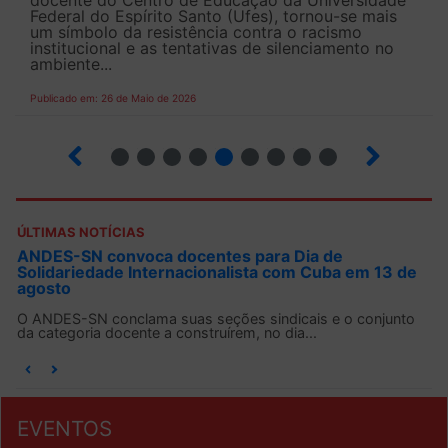
docente do Centro de Educação da Universidade
Federal do Espírito Santo (Ufes), tornou-se mais
um símbolo da resistência contra o racismo
institucional e as tentativas de silenciamento no
ambiente...
Publicado em: 26 de Maio de 2026
4
5
6
7
8
9
10
12
ÚLTIMAS NOTÍCIAS
ANDES-SN convoca docentes para Dia de
Solidariedade Internacionalista com Cuba em 13 de
agosto
O ANDES-SN conclama suas seções sindicais e o conjunto
da categoria docente a construírem, no dia...
EVENTOS