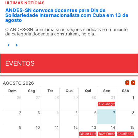
ÚLTIMAS NOTÍCIAS
ANDES-SN convoca docentes para Dia de
Solidariedade Internacionalista com Cuba em 13 de
agosto
O ANDES-SN conclama suas seções sindicais e o conjunto
da categoria docente a construírem, no dia...
EVENTOS
AGOSTO 2026
Dom
Seg
Ter
Qua
Qui
Sex
Sáb
26
27
28
29
30
31
1
XIV Congresso Brasileiro 
2
3
4
5
6
7
8
9
10
11
12
13
14
15
Dia de Luta em Defesa de Cuba e da S
102º Encontro da Regional
Reunião GTPE