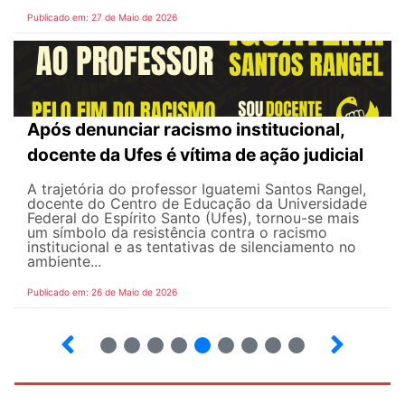
Publicado em: 27 de Maio de 2026
Após denunciar racismo institucional,
docente da Ufes é vítima de ação judicial
A trajetória do professor Iguatemi Santos Rangel,
docente do Centro de Educação da Universidade
Federal do Espírito Santo (Ufes), tornou-se mais
um símbolo da resistência contra o racismo
institucional e as tentativas de silenciamento no
ambiente...
Publicado em: 26 de Maio de 2026
4
5
6
7
8
9
10
12