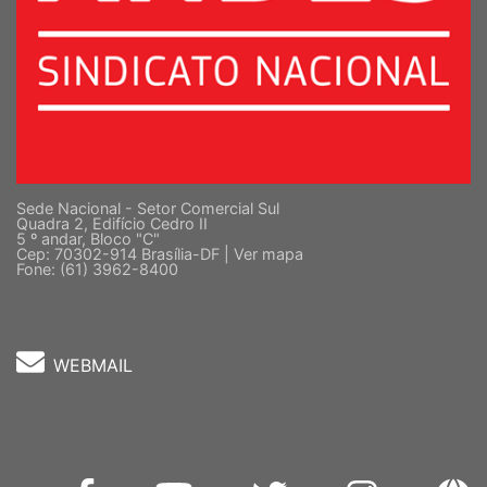
Sede Nacional - Setor Comercial Sul
Quadra 2, Edifício Cedro II
5 º andar, Bloco "C"
Cep: 70302-914 Brasília-DF |
Ver mapa
Fone: (61) 3962-8400
WEBMAIL