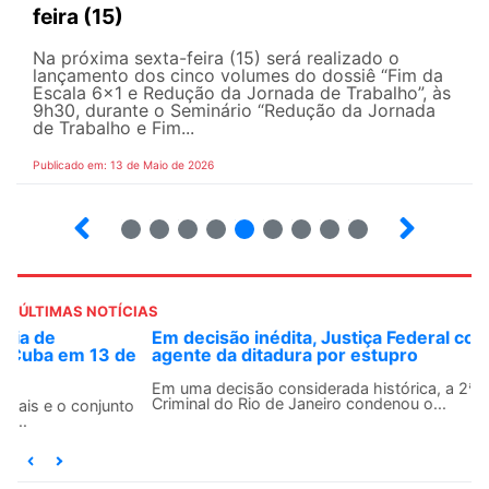
feira (15)
Na próxima sexta-feira (15) será realizado o
lançamento dos cinco volumes do dossiê “Fim da
Escala 6×1 e Redução da Jornada de Trabalho”, às
9h30, durante o Seminário “Redução da Jornada
de Trabalho e Fim...
Publicado em: 13 de Maio de 2026
6
7
8
9
10
12
13
14
ÚLTIMAS NOTÍCIAS
Em decisão inédita, Justiça Federal condena ex-
agente da ditadura por estupro
Em uma decisão considerada histórica, a 2ª Vara Federal
Criminal do Rio de Janeiro condenou o...