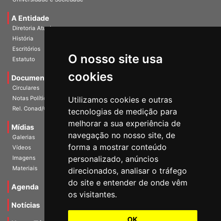
A Entidade
Diretoria Atual
História
Escritórios
Estatuto
O nosso site usa
Documentos
cookies
Circulares
Notas Políticas
Utilizamos cookies e outras
Rel. Conad/Congresso
tecnologias de medição para
Mídias
melhorar a sua experiência de
Galerias
navegação no nosso site, de
Vídeos
forma a mostrar conteúdo
Imagens
personalizado, anúncios
Materiais
direcionados, analisar o tráfego
Agenda
do site e entender de onde vêm
os visitantes.
Notícias
Notas Técnicas
OK