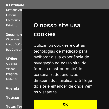
A Entidade
Diretoria Atual
História
O nosso site usa
Escritórios
Estatuto
cookies
Documentos
Circulares
Utilizamos cookies e outras
Notas Políticas
tecnologias de medição para
Rel. Conad/Congresso
melhorar a sua experiência de
navegação no nosso site, de
Mídias
Galerias
forma a mostrar conteúdo
Vídeos
personalizado, anúncios
Imagens
direcionados, analisar o tráfego
Materiais
do site e entender de onde vêm
os visitantes.
Agenda
Notícias
OK