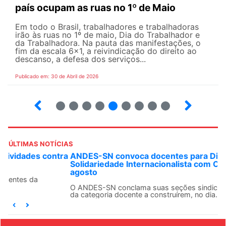
país ocupam as ruas no 1º de Maio
Em todo o Brasil, trabalhadores e trabalhadoras
irão às ruas no 1º de maio, Dia do Trabalhador e
da Trabalhadora. Na pauta das manifestações, o
fim da escala 6×1, a reivindicação do direito ao
descanso, a defesa dos serviços...
Publicado em: 30 de Abril de 2026
7
8
9
10
12
13
14
15
ÚLTIMAS NOTÍCIAS
ANDES-SN convoca docentes para Dia de
Solidariedade Internacionalista com Cuba em 13 de
agosto
O ANDES-SN conclama suas seções sindicais e o conjunto
da categoria docente a construírem, no dia...