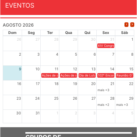
EVENTOS
AGOSTO 2026
Dom
Seg
Ter
Qua
Qui
Sex
Sáb
26
27
28
29
30
31
1
XIV Congresso Brasileiro 
2
3
4
5
6
7
8
9
10
11
12
13
14
15
Ações de solidariedade a Cuba no Rio Grande do Sul - 100 anos 
Ações de solidariedade a Cuba no Rio Grande do Su
Dia de Luta em Defesa de Cuba e da S
102º Encontro da Regional
Reunião GTPE
16
17
18
19
20
21
22
mais +3
23
24
25
26
27
28
29
mais +2
mais +3
30
31
1
2
3
4
5