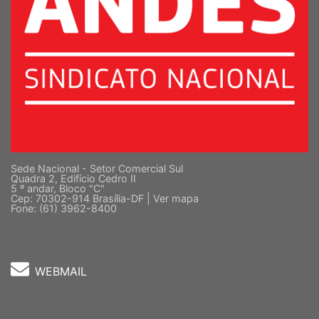
Sede Nacional - Setor Comercial Sul
Quadra 2, Edifício Cedro II
5 º andar, Bloco "C"
Cep: 70302-914 Brasília-DF |
Ver mapa
Fone: (61) 3962-8400
WEBMAIL