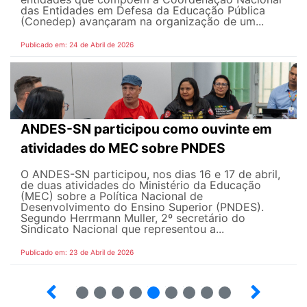
das Entidades em Defesa da Educação Pública
(Conedep) avançaram na organização de um...
Publicado em: 24 de Abril de 2026
ANDES-SN participou como ouvinte em
atividades do MEC sobre PNDES
O ANDES-SN participou, nos dias 16 e 17 de abril,
de duas atividades do Ministério da Educação
(MEC) sobre a Política Nacional de
Desenvolvimento do Ensino Superior (PNDES).
Segundo Herrmann Muller, 2º secretário do
Sindicato Nacional que representou a...
Publicado em: 23 de Abril de 2026
8
9
10
12
13
14
15
16