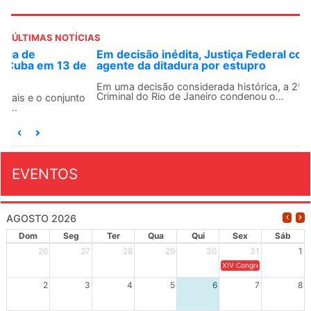
ÚLTIMAS NOTÍCIAS
Em decisão inédita, Justiça Federal condena ex-
agente da ditadura por estupro
Em uma decisão considerada histórica, a 2ª Vara Federal
Criminal do Rio de Janeiro condenou o...
EVENTOS
AGOSTO 2026
Dom
Seg
Ter
Qua
Qui
Sex
Sáb
26
27
28
29
30
31
1
XIV Congresso Brasileiro 
2
3
4
5
6
7
8
9
10
11
12
13
14
15