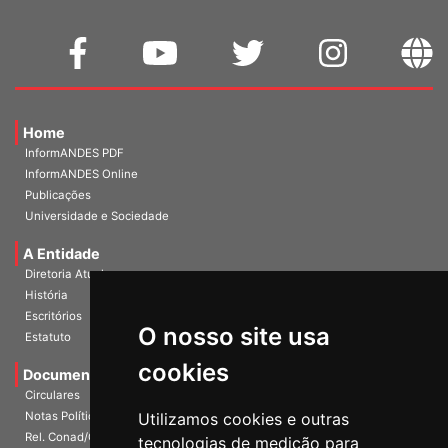
Home
InformANDES PDF
InformANDES Online
Publicações
Universidade e Sociedade
A Entidade
Diretoria Atual
História
Escritórios
Estatuto
O nosso site usa
Documentos
cookies
Circulares
Notas Políticas
Utilizamos cookies e outras
Rel. Conad/Congresso
tecnologias de medição para