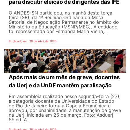
para discutir eleição de dirigentes das IFE
O ANDES-SN participou, na manhã desta terça-
feira (28), da 1ª Reunião Ordinária da Mesa
Setorial de Negociação Permanente no âmbito do
Ministério da Educação (MSNP/MEC). A entidade
foi representada por Fernanda Maria Vieira,...
Publicado em: 28 de Abril de 2026
Após mais de um mês de greve, docentes
da Uerj e da UnDF mantêm paralisação
Em assembleia realizada nessa segunda-feira (27),
a categoria docente da Universidade do Estado
do Rio de Janeiro lotou a Capela Ecumênica e
aprovou, por unanimidade, a manutenção da greve
na Uerj, iniciada em 25 de março. Foto: Asduerj
SSind. A...
Publicado em: 28 de Abril de 2026