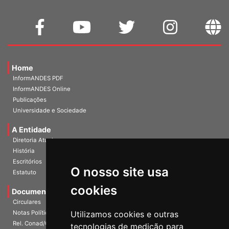
Home
InformANDES PDF
InformANDES Online
Publicações
Universidade e Sociedade
A Entidade
Diretoria Atual
História
O nosso site usa
Escritórios
Estatuto
cookies
Documentos
Circulares
Utilizamos cookies e outras
Notas Políticas
tecnologias de medição para