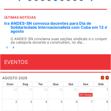
ÚLTIMAS NOTÍCIAS
ANDES-SN convoca docentes para Dia de
Solidariedade Internacionalista com Cuba em 13 de
agosto
O ANDES-SN conclama suas seções sindicais e o conjunto
da categoria docente a construírem, no dia...
EVENTOS
AGOSTO 2026
Dom
Seg
Ter
Qua
Qui
Sex
Sáb
26
27
28
29
30
31
1
XIV Congresso Brasileiro 
2
3
4
5
6
7
8