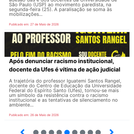
São Paulo (USP) ao movimento paredista, na
segunda-feira (25). A paralisação se soma às
mobilizações...
Publicado em: 27 de Maio de 2026
Após denunciar racismo institucional,
docente da Ufes é vítima de ação judicial
A trajetória do professor Iguatemi Santos Rangel,
docente do Centro de Educação da Universidade
Federal do Espírito Santo (Ufes), tornou-se mais
um símbolo da resistência contra o racismo
institucional e as tentativas de silenciamento no
ambiente...
Publicado em: 26 de Maio de 2026
4
5
6
7
8
9
10
12