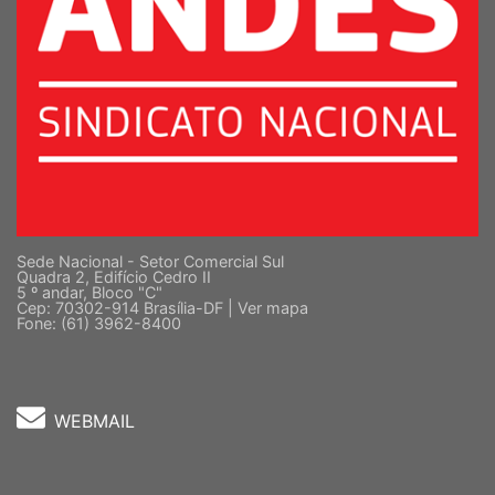
Sede Nacional - Setor Comercial Sul
Quadra 2, Edifício Cedro II
5 º andar, Bloco "C"
Cep: 70302-914 Brasília-DF |
Ver mapa
Fone: (61) 3962-8400
WEBMAIL