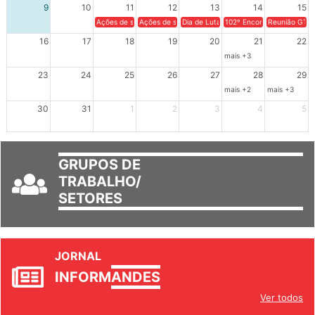
9
10
11
12
13
14
15
Ações de solidariedade a Cuba no Rio Grande do Sul - 100 anos 
Ações de solidariedade a Cuba no Rio Grande do Su
Dia de Luta em Defesa de Cuba e da S
102º Encontro da Regional
Reunião GTPE
16
17
18
19
20
21
22
mais +3
23
24
25
26
27
28
29
mais +2
mais +3
30
31
1
2
3
4
5
GRUPOS DE
TRABALHO/
SETORES
JORNAL
INFORM
ANDES
Ver todos