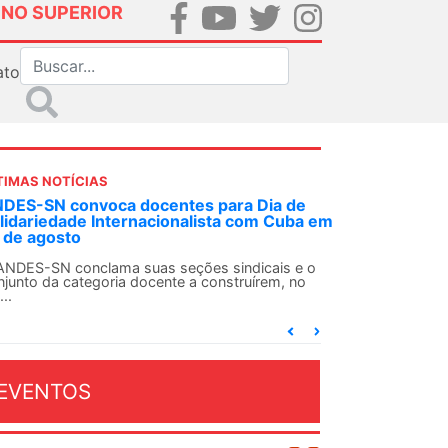
INO SUPERIOR
ato
TIMAS NOTÍCIAS
 decisão inédita, Justiça Federal condena
-agente da ditadura por estupro
 uma decisão considerada histórica, a 2ª Vara
deral Criminal do Rio de Janeiro condenou o...
EVENTOS
OSTO 2026