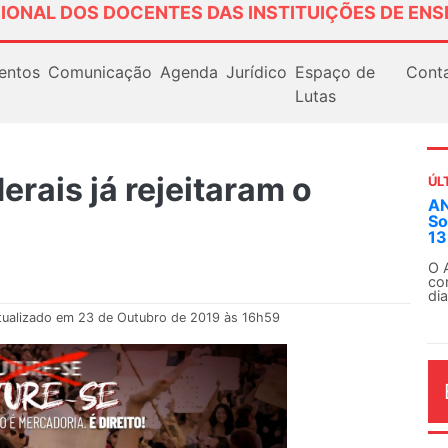
IONAL DOS DOCENTES DAS INSTITUIÇÕES DE ENS
entos
Comunicação
Agenda
Jurídico
Espaço de
Cont
Lutas
erais já rejeitaram o
ÚL
Em
ex
Em
Fe
tualizado em 23 de Outubro de 2019 às 16h59
AG