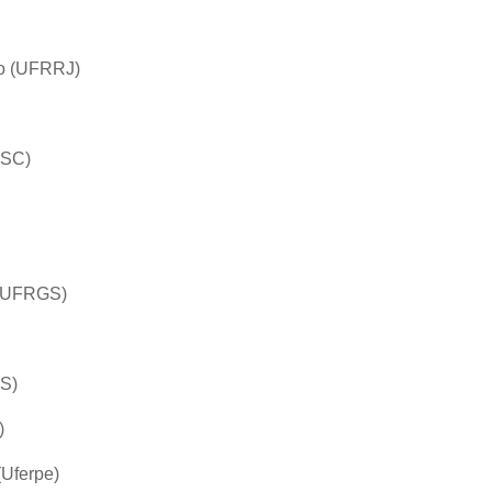
ro (UFRRJ)
FSC)
l (UFRGS)
ES)
)
(Uferpe)