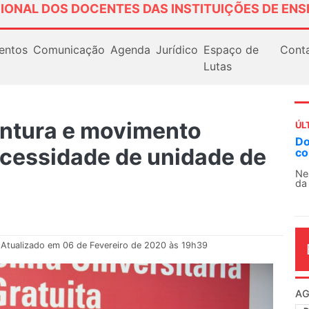
IONAL DOS DOCENTES DAS INSTITUIÇÕES DE ENS
entos
Comunicação
Agenda
Jurídico
Espaço de
Cont
Lutas
untura e movimento
ÚL
AN
cessidade de unidade de
So
13
O 
co
dia
Atualizado em 06 de Fevereiro de 2020 às 19h39