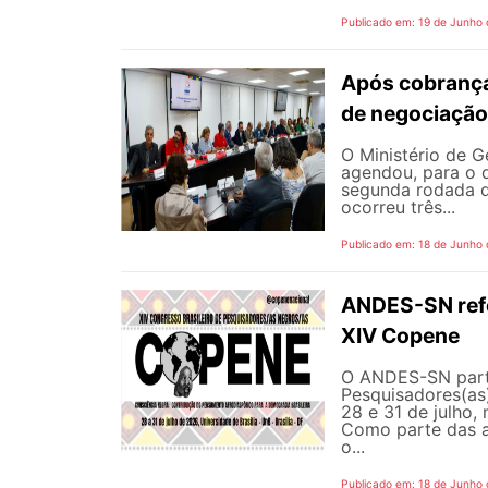
Publicado em: 19 de Junho
Após cobrança
de negociação
O Ministério de G
agendou, para o d
segunda rodada d
ocorreu três...
Publicado em: 18 de Junho
ANDES-SN refor
XIV Copene
O ANDES-SN parti
Pesquisadores(as)
28 e 31 de julho, 
Como parte das a
o...
Publicado em: 18 de Junho