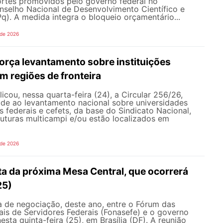
ortes promovidos pelo governo federal no
selho Nacional de Desenvolvimento Científico e
). A medida integra o bloqueio orçamentário...
 de 2026
rça levantamento sobre instituições
m regiões de fronteira
ou, nessa quarta-feira (24), a Circular 256/26,
ade ao levantamento nacional sobre universidades
os federais e cefets, da base do Sindicato Nacional,
uturas multicampi e/ou estão localizados em
 de 2026
ta da próxima Mesa Central, que ocorrerá
25)
 de negociação, deste ano, entre o Fórum das
is de Servidores Federais (Fonasefe) e o governo
esta quinta-feira (25), em Brasília (DF). A reunião