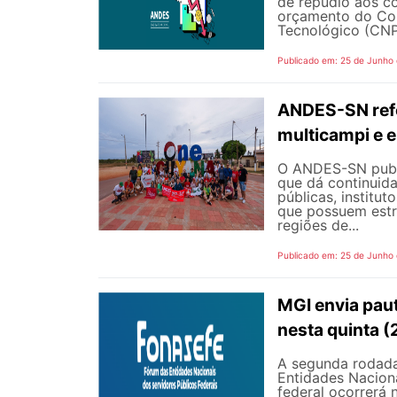
de repúdio aos c
orçamento do Con
Tecnológico (CNPq
Publicado em: 25 de Junho
ANDES-SN refo
multicampi e e
O ANDES-SN public
que dá continuid
públicas, institut
que possuem estr
regiões de...
Publicado em: 25 de Junho
MGI envia pau
nesta quinta (
A segunda rodada
Entidades Naciona
federal ocorrerá n