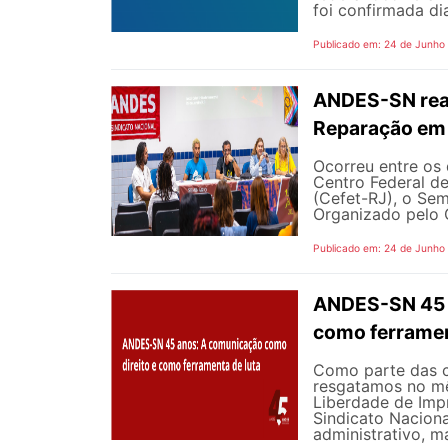
foi confirmada dia
Publicado em: 24 de Junho
ANDES-SN reaf
Reparação em 
Ocorreu entre os 
Centro Federal d
(Cefet-RJ), o Sem
Organizado pelo G
Publicado em: 24 de Junho
ANDES-SN 45 A
como ferramen
Como parte das 
resgatamos no mê
Liberdade de Impr
Sindicato Nacion
administrativo, m