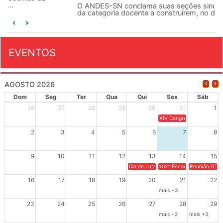
O ANDES-SN conclama suas seções sindicais e o conjunto
da categoria docente a construírem, no dia...
EVENTOS
AGOSTO 2026
Dom
Seg
Ter
Qua
Qui
Sex
Sáb
26
27
28
29
30
31
1
XIV Congresso Brasileiro 
2
3
4
5
6
7
8
9
10
11
12
13
14
15
Dia de Luta em Defesa de Cuba e da S
102º Encontro da Regional
Reunião GTPE
16
17
18
19
20
21
22
mais +3
23
24
25
26
27
28
29
mais +2
mais +3