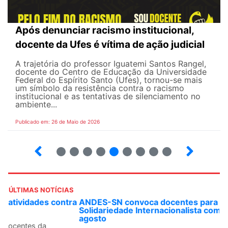
Após denunciar racismo institucional,
docente da Ufes é vítima de ação judicial
A trajetória do professor Iguatemi Santos Rangel,
docente do Centro de Educação da Universidade
Federal do Espírito Santo (Ufes), tornou-se mais
um símbolo da resistência contra o racismo
institucional e as tentativas de silenciamento no
ambiente...
Publicado em: 26 de Maio de 2026
4
5
6
7
8
9
10
12
ÚLTIMAS NOTÍCIAS
ANDES-SN convoca docentes para Dia de
Solidariedade Internacionalista com Cuba em 13 de
agosto