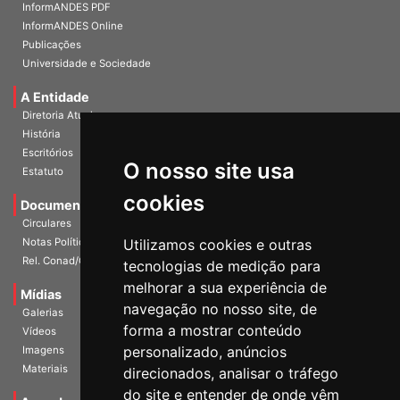
Home
InformANDES PDF
InformANDES Online
Publicações
Universidade e Sociedade
A Entidade
Diretoria Atual
História
O nosso site usa
Escritórios
Estatuto
cookies
Documentos
Circulares
Utilizamos cookies e outras
Notas Políticas
tecnologias de medição para
Rel. Conad/Congresso
melhorar a sua experiência de
navegação no nosso site, de
Mídias
Galerias
forma a mostrar conteúdo
Vídeos
personalizado, anúncios
Imagens
direcionados, analisar o tráfego
Materiais
do site e entender de onde vêm