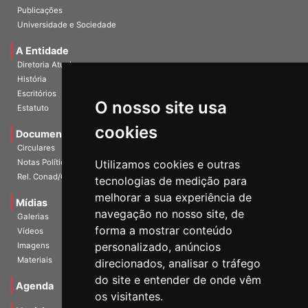
InformANDES Online
Publicações
Universidade e Sociedade
A Entidade
Diretoria Atual
História
O nosso site usa
Escritórios
Estatuto
cookies
Documentos
Circulares
Utilizamos cookies e outras
Notas Políticas
tecnologias de medição para
Rel. Conad/Congresso
melhorar a sua experiência de
navegação no nosso site, de
Mídias
Galerias
forma a mostrar conteúdo
Vídeos
personalizado, anúncios
Imagens
direcionados, analisar o tráfego
Materiais
do site e entender de onde vêm
os visitantes.
Agenda