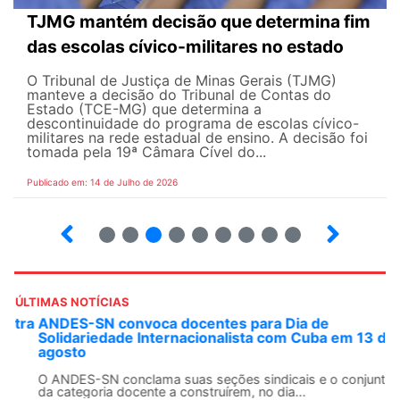
TJMG mantém decisão que determina fim
das escolas cívico-militares no estado
O Tribunal de Justiça de Minas Gerais (TJMG)
manteve a decisão do Tribunal de Contas do
Estado (TCE-MG) que determina a
descontinuidade do programa de escolas cívico-
militares na rede estadual de ensino. A decisão foi
tomada pela 19ª Câmara Cível do...
Publicado em: 14 de Julho de 2026
2
3
4
5
6
7
8
9
ÚLTIMAS NOTÍCIAS
ANDES-SN convoca docentes para Dia de
Solidariedade Internacionalista com Cuba em 13 de
agosto
O ANDES-SN conclama suas seções sindicais e o conjunto
da categoria docente a construírem, no dia...