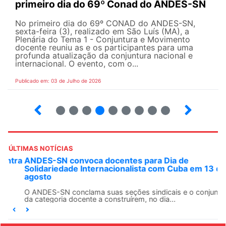
primeiro dia do 69º Conad do ANDES-SN
No primeiro dia do 69º CONAD do ANDES-SN,
sexta-feira (3), realizado em São Luís (MA), a
Plenária do Tema 1 - Conjuntura e Movimento
docente reuniu as e os participantes para uma
profunda atualização da conjuntura nacional e
internacional. O evento, com o...
Publicado em: 03 de Julho de 2026
2
3
4
5
6
7
8
9
ÚLTIMAS NOTÍCIAS
ANDES-SN convoca docentes para Dia de
Solidariedade Internacionalista com Cuba em 13 de
agosto
O ANDES-SN conclama suas seções sindicais e o conjunto
da categoria docente a construírem, no dia...