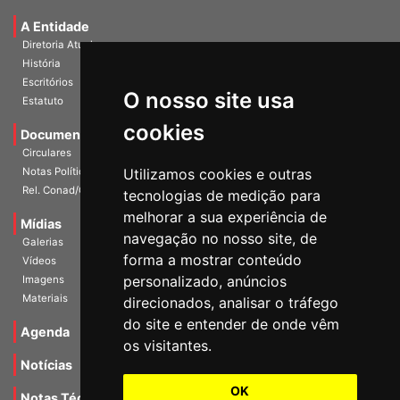
Universidade e Sociedade
A Entidade
Diretoria Atual
História
O nosso site usa
Escritórios
Estatuto
cookies
Documentos
Circulares
Utilizamos cookies e outras
Notas Políticas
tecnologias de medição para
Rel. Conad/Congresso
melhorar a sua experiência de
navegação no nosso site, de
Mídias
Galerias
forma a mostrar conteúdo
Vídeos
personalizado, anúncios
Imagens
direcionados, analisar o tráfego
Materiais
do site e entender de onde vêm
os visitantes.
Agenda
Notícias
OK