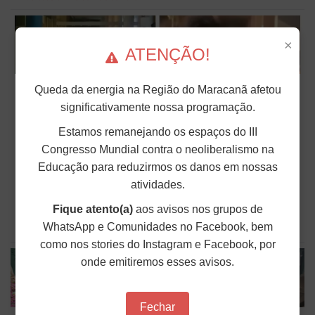
×
ATENÇÃO!
Em ação violenta, PM invade campus da
Queda da energia na Região do Maracanã afetou
USP para acabar com ocupação da
significativamente nossa programação.
reitoria
Estamos remanejando os espaços do III
Na madrugada de sábado (9) para domingo (10), a
Congresso Mundial contra o neoliberalismo na
Polícia Militar de São Paulo invadiu o prédio da
Educação para reduzirmos os danos em nossas
Reitoria da Universidade de São Paulo (USP) para
retirar cerca de 150 estudantes que ocupavam o
atividades.
espaço desde quinta-feira (7). Em greve há quase
um...
Fique atento(a)
aos avisos nos grupos de
WhatsApp e Comunidades no Facebook, bem
Publicado em: 11 de Maio de 2026
como nos stories do Instagram e Facebook, por
onde emitiremos esses avisos.
Fechar