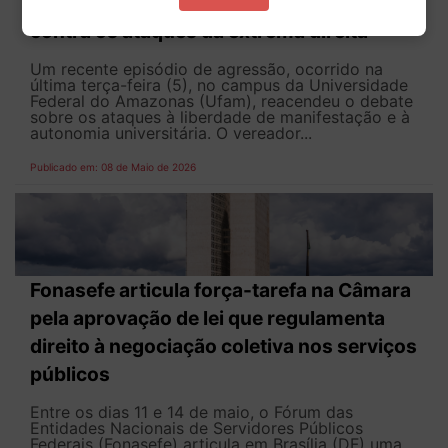
Invasão na Ufam mobiliza docentes
contra os ataques da extrema direita
Um recente episódio de agressão, ocorrido na
última terça-feira (5), no campus da Universidade
Federal do Amazonas (Ufam), reacendeu o debate
sobre os ataques à liberdade de manifestação e à
autonomia universitária. O vereador...
Publicado em: 08 de Maio de 2026
Fonasefe articula força-tarefa na Câmara
pela aprovação de lei que regulamenta
direito à negociação coletiva nos serviços
públicos
Entre os dias 11 e 14 de maio, o Fórum das
Entidades Nacionais de Servidores Públicos
Federais (Fonasefe) articula em Brasília (DF) uma