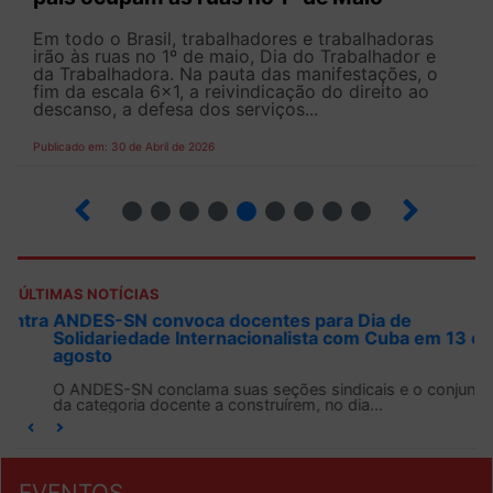
Em todo o Brasil, trabalhadores e trabalhadoras
irão às ruas no 1º de maio, Dia do Trabalhador e
da Trabalhadora. Na pauta das manifestações, o
fim da escala 6×1, a reivindicação do direito ao
descanso, a defesa dos serviços...
Publicado em: 30 de Abril de 2026
7
8
9
10
12
13
14
15
ÚLTIMAS NOTÍCIAS
ANDES-SN convoca docentes para Dia de
Solidariedade Internacionalista com Cuba em 13 de
agosto
O ANDES-SN conclama suas seções sindicais e o conjunto
da categoria docente a construírem, no dia...