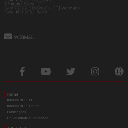
Sede Nacional - Setor Comercial Sul
Quadra 2, Edifício Cedro II
5 º andar, Bloco "C"
Cep: 70302-914 Brasília-DF |
Ver mapa
Fone: (61) 3962-8400
WEBMAIL
Home
InformANDES PDF
InformANDES Online
Publicações
Universidade e Sociedade