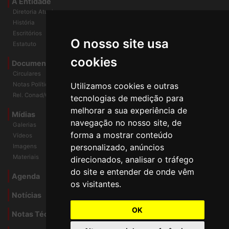
A Entidade
Diretoria Atual
História
O nosso site usa
Escritórios
Estatuto
cookies
Documentos
Circulares
Utilizamos cookies e outras
Notas Políticas
tecnologias de medição para
Rel. Conad/Congresso
melhorar a sua experiência de
navegação no nosso site, de
Mídias
Galerias
forma a mostrar conteúdo
Vídeos
personalizado, anúncios
Imagens
direcionados, analisar o tráfego
Materiais
do site e entender de onde vêm
os visitantes.
Agenda
Notícias
OK
Notas Técnicas