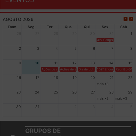
EVENTOS
AGOSTO 2026
Dom
Seg
Ter
Qua
Qui
Sex
Sáb
26
27
28
29
30
31
1
XIV Congresso Brasileiro 
2
3
4
5
6
7
8
9
10
11
12
13
14
15
Ações de solidariedade a Cuba no Rio Grande do Sul - 100 anos 
Ações de solidariedade a Cuba no Rio Grande do Su
Dia de Luta em Defesa de Cuba e da S
102º Encontro da Regional
Reunião GTPE
16
17
18
19
20
21
22
mais +3
23
24
25
26
27
28
29
mais +2
mais +3
30
31
1
2
3
4
5
GRUPOS DE