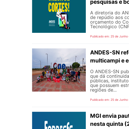
pesquisas e b
A diretoria do AN
de repúdio aos c
orçamento do Con
Tecnológico (CNPq
Publicado em: 25 de Junho
ANDES-SN refo
multicampi e e
O ANDES-SN public
que dá continuid
públicas, institut
que possuem estr
regiões de...
Publicado em: 25 de Junho
MGI envia pau
nesta quinta (