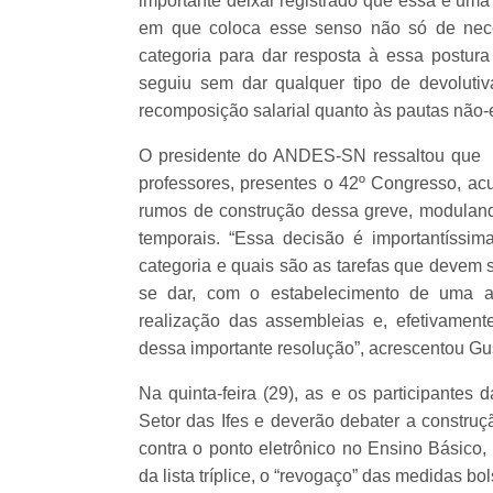
importante deixar registrado que essa é uma
em que coloca esse senso não só de nece
categoria para dar resposta à essa postur
seguiu sem dar qualquer tipo de devolutiv
recomposição salarial quanto às pautas não-
O presidente do ANDES-SN ressaltou que a 
professores, presentes o 42º Congresso, ac
rumos de construção dessa greve, moduland
temporais. “Essa decisão é importantíssim
categoria e quais são as tarefas que devem 
se dar, com o estabelecimento de uma a
realização das assembleias e, efetivament
dessa importante resolução”, acrescentou Gu
Na quinta-feira (29), as e os participantes
Setor das Ifes e deverão debater a constru
contra o ponto eletrônico no Ensino Básico,
da lista tríplice, o “revogaço” das medidas