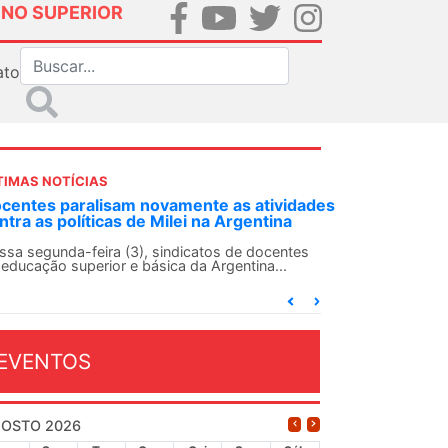
INO SUPERIOR
ato
TIMAS NOTÍCIAS
DES-SN convoca docentes para Dia de
lidariedade Internacionalista com Cuba em
 de agosto
ANDES-SN conclama suas seções sindicais e o
njunto da categoria docente a construírem, no
...
EVENTOS