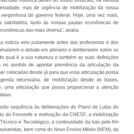
 decisão histórica dentro do nosso sindicato, na medida
ssidade, mas de urgência de mobilização da nossa
a vergonhosa do governo federal. Hoje, uma vez mais,
a satisfatória, tanto às nossas pautas econômicas de
econômicas das mais diversa”, avalia.
notícia veio justamente antes das professoras e dos
umularem o debate em plenário e deliberarem sobre os
o qual é a sua natureza e também as suas definições
a no sentido de apontar premência da articulação da
ser colocadas desde já para que essa articulação possa
genda necessária, de mobilização desde as bases,
e, uma articulação que possa proporcionar a atenção
stavo.
 darão sequência às deliberações do Plano de Lutas do
ção do Fonasefe e reativação da CNESF, a mobilização
 Técnico e Tecnológico, a continuidade da luta pelo fim
 bolsonaristas, bem como do Novo Ensino Médio (NEM), da