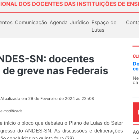
IONAL DOS DOCENTES DAS INSTITUIÇÕES DE ENS
entos
Comunicação
Agenda
Jurídico
Espaço de
Cont
Lutas
NDES-SN: docentes
ÚL
AN
de greve nas Federais
So
13
O 
co
dia
Atualizado em 29 de Fevereiro de 2024 às 22h08
 e modificada
 início o bloco que debateu o Plano de Lutas do Setor
Congresso do ANDES-SN. As discussões e deliberações
ão concluídas na quinta-feira (29).