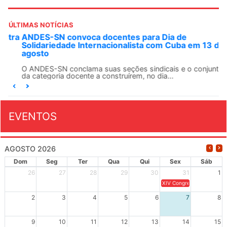
ÚLTIMAS NOTÍCIAS
ANDES-SN convoca docentes para Dia de
Solidariedade Internacionalista com Cuba em 13 de
agosto
O ANDES-SN conclama suas seções sindicais e o conjunto
da categoria docente a construírem, no dia...
EVENTOS
AGOSTO 2026
Dom
Seg
Ter
Qua
Qui
Sex
Sáb
26
27
28
29
30
31
1
XIV Congresso Brasileiro 
2
3
4
5
6
7
8