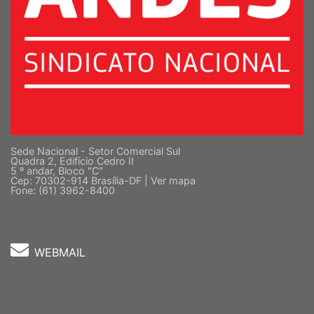
Sede Nacional - Setor Comercial Sul
Quadra 2, Edifício Cedro II
5 º andar, Bloco "C"
Cep: 70302-914 Brasília-DF |
Ver mapa
Fone: (61) 3962-8400
WEBMAIL