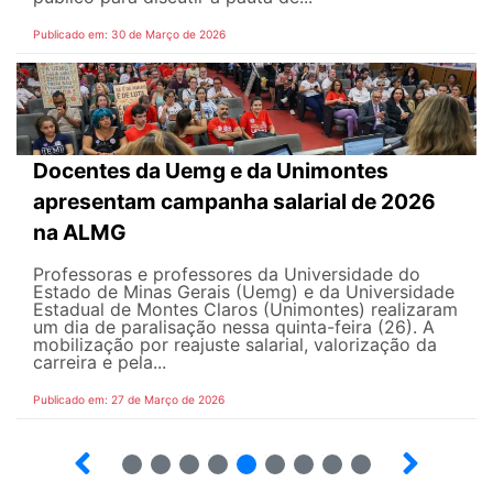
Publicado em: 30 de Março de 2026
Docentes da Uemg e da Unimontes
apresentam campanha salarial de 2026
na ALMG
Professoras e professores da Universidade do
Estado de Minas Gerais (Uemg) e da Universidade
Estadual de Montes Claros (Unimontes) realizaram
um dia de paralisação nessa quinta-feira (26). A
mobilização por reajuste salarial, valorização da
carreira e pela...
Publicado em: 27 de Março de 2026
12
13
14
15
16
17
18
19