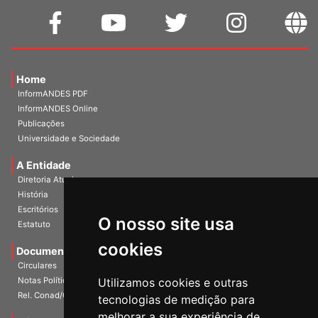
Home
InformANDES PDF
InformANDES Online
Publicações
Universidade e Sociedade
A Entidade
Diretoria Atual
História
O nosso site usa
Escritórios
Estatuto
cookies
Documentos
Circulares
Utilizamos cookies e outras
Notas Políticas
tecnologias de medição para
Rel. Conad/Congresso
melhorar a sua experiência de