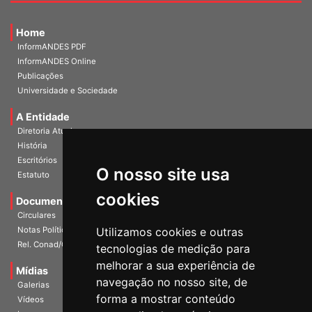
Home
InformANDES PDF
InformANDES Online
Publicações
Universidade e Sociedade
A Entidade
Diretoria Atual
História
O nosso site usa
Escritórios
Estatuto
cookies
Documentos
Circulares
Utilizamos cookies e outras
Notas Políticas
tecnologias de medição para
Rel. Conad/Congresso
melhorar a sua experiência de
navegação no nosso site, de
Mídias
Galerias
forma a mostrar conteúdo
Vídeos