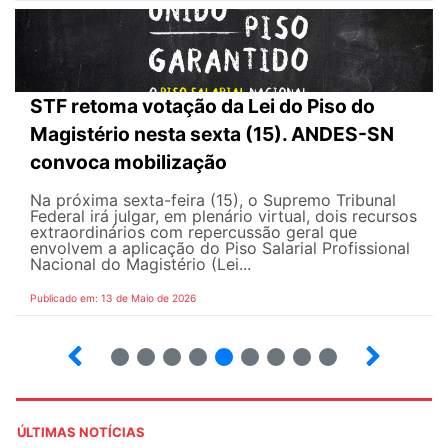
STF retoma votação da Lei do Piso do
Magistério nesta sexta (15). ANDES-SN
convoca mobilização
Na próxima sexta-feira (15), o Supremo Tribunal
Federal irá julgar, em plenário virtual, dois recursos
extraordinários com repercussão geral que
envolvem a aplicação do Piso Salarial Profissional
Nacional do Magistério (Lei...
Publicado em: 13 de Maio de 2026
6
7
8
9
10
12
13
14
ÚLTIMAS NOTÍCIAS