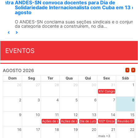
ANDES-SN convoca docentes para Dia de
Solidariedade Internacionalista com Cuba em 13 de
agosto
O ANDES-SN conclama suas seções sindicais e o conjunto
da categoria docente a construírem, no dia...
EVENTOS
AGOSTO 2026
Dom
Seg
Ter
Qua
Qui
Sex
Sáb
26
27
28
29
30
31
1
XIV Congresso Brasileiro 
2
3
4
5
6
7
8
9
10
11
12
13
14
15
Ações de solidariedade a Cuba no Rio Grande do Sul - 100 anos 
Ações de solidariedade a Cuba no Rio Grande do Su
Dia de Luta em Defesa de Cuba e da S
102º Encontro da Regional
Reunião GTPE
16
17
18
19
20
21
22