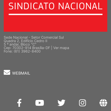
Sede Nacional - Setor Comercial Sul
Quadra 2, Edifício Cedro II
5 º andar, Bloco "C"
Cep: 70302-914 Brasília-DF |
Ver mapa
Fone: (61) 3962-8400
WEBMAIL