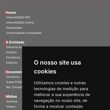
Home
InformANDES PDF
InformANDES Online
Publicações
Universidade e Sociedade
A Entidade
Diretoria Atual
História
Escritórios
O nosso site usa
Estatuto
cookies
Documentos
Circulares
Utilizamos cookies e outras
Notas Políticas
Rel. Conad/Congresso
tecnologias de medição para
melhorar a sua experiência de
Mídias
navegação no nosso site, de
Galerias
forma a mostrar conteúdo
Vídeos