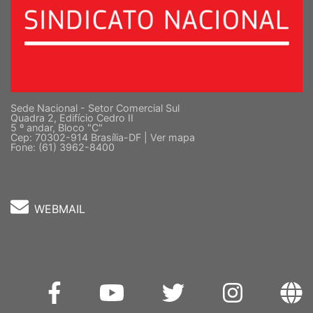
Sede Nacional - Setor Comercial Sul
Quadra 2, Edifício Cedro II
5 º andar, Bloco "C"
Cep: 70302-914 Brasília-DF |
Ver mapa
Fone: (61) 3962-8400
WEBMAIL