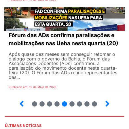
Fórum das ADs confirma paralisações e
mobilizações nas Ueba nesta quarta (20)
Após quase dez meses sem conseguir retomar o
diálogo com o governo da Bahia, o Fórum das
Associações Docentes (ADs) confirmou a
paralisação do movimento docente nesta quarta-
feira (20). O Fórum das ADs reúne representantes
das...
Publicado em: 19 de Maio de 2026
5
6
7
8
9
10
12
13
ÚLTIMAS NOTÍCIAS