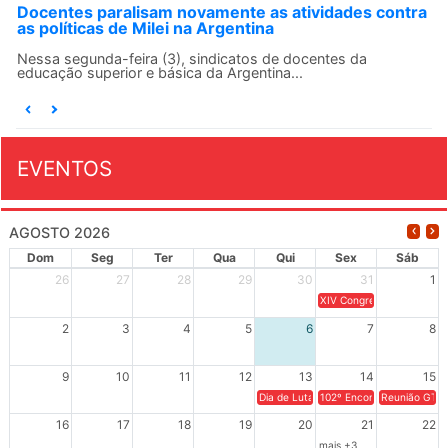
Docentes paralisam novamente as atividades contra
as políticas de Milei na Argentina
Nessa segunda-feira (3), sindicatos de docentes da
educação superior e básica da Argentina...
EVENTOS
AGOSTO 2026
Dom
Seg
Ter
Qua
Qui
Sex
Sáb
26
27
28
29
30
31
1
XIV Congresso Brasileiro 
2
3
4
5
6
7
8
9
10
11
12
13
14
15
Dia de Luta em Defesa de Cuba e da S
102º Encontro da Regional
Reunião GTPE
16
17
18
19
20
21
22
mais +3