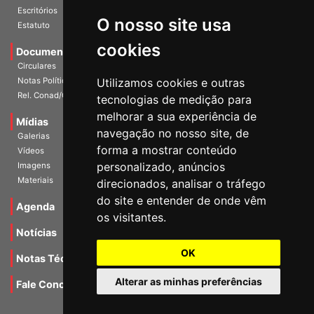
Estatuto
O nosso site usa
Documentos
cookies
Circulares
Notas Políticas
Utilizamos cookies e outras
Rel. Conad/Congresso
tecnologias de medição para
Mídias
melhorar a sua experiência de
Galerias
navegação no nosso site, de
Vídeos
forma a mostrar conteúdo
Imagens
personalizado, anúncios
Materiais
direcionados, analisar o tráfego
Agenda
do site e entender de onde vêm
os visitantes.
Notícias
Notas Técnicas
OK
Fale Conocsco
Alterar as minhas preferências
MANTIDO POR Camaleão Soft
Update cookies preferences