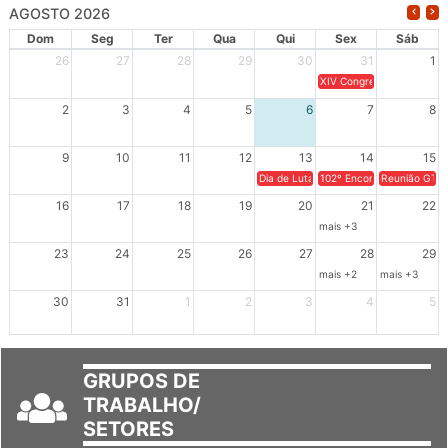
Dom
Seg
Ter
Qua
Qui
Sex
Sáb
26
27
28
29
30
31
1
XIV Congresso Brasileiro 
2
3
4
5
6
7
8
9
10
11
12
13
14
15
Dia de Luta em Defesa de Cuba e da S
102º Encontro da Regional
Reunião GTPE
16
17
18
19
20
21
22
mais +3
23
24
25
26
27
28
29
mais +2
mais +3
30
31
1
2
3
4
5
GRUPOS DE
TRABALHO/
SETORES