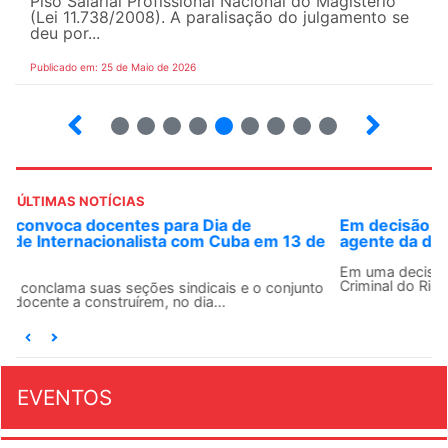
Piso Salarial Profissional Nacional do Magistério
(Lei 11.738/2008). A paralisação do julgamento se
deu por...
Publicado em: 25 de Maio de 2026
4
5
6
7
8
9
10
12
ÚLTIMAS NOTÍCIAS
Em decisão inédita, Justiça Federal condena ex-
agente da ditadura por estupro
Em uma decisão considerada histórica, a 2ª Vara Federal
Criminal do Rio de Janeiro condenou o...
EVENTOS
AGOSTO 2026