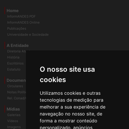
Home
InformANDES PDF
InformANDES Online
Publicações
Universidade e Sociedade
A Entidade
Diretoria Atual
História
O nosso site usa
Escritórios
Estatuto
cookies
Documentos
Circulares
Utilizamos cookies e outras
Notas Políticas
tecnologias de medição para
Rel. Conad/Congresso
melhorar a sua experiência de
navegação no nosso site, de
Mídias
Galerias
forma a mostrar conteúdo
Vídeos
personalizado, anúncios