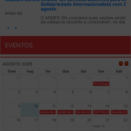
Solidariedade Internacionalista com Cuba em 13 de
agosto
O ANDES-SN conclama suas seções sindicais e o conjunto
da categoria docente a construírem, no dia...
EVENTOS
AGOSTO 2026
Dom
Seg
Ter
Qua
Qui
Sex
Sáb
26
27
28
29
30
31
1
XIV Congresso Brasileiro 
2
3
4
5
6
7
8
9
10
11
12
13
14
15
Ações de solidariedade a Cuba no Rio Grande do Sul - 100 anos 
Ações de solidariedade a Cuba no Rio Grande do Su
Dia de Luta em Defesa de Cuba e da S
102º Encontro da Regional
Reunião GTPE
16
17
18
19
20
21
22
mais +3