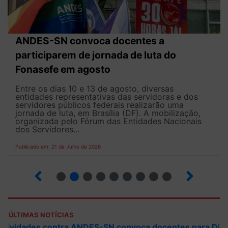
ANDES-SN convoca docentes a
participarem de jornada de luta do
Fonasefe em agosto
Entre os dias 10 e 13 de agosto, diversas
entidades representativas das servidoras e dos
servidores públicos federais realizarão uma
jornada de luta, em Brasília (DF). A mobilização,
organizada pelo Fórum das Entidades Nacionais
dos Servidores...
Publicado em: 21 de Julho de 2026
2
3
4
5
6
7
8
9
ÚLTIMAS NOTÍCIAS
ANDES-SN convoca docentes para Dia de