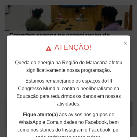
Conedep avança na organização da
Plenária Nacional da Educação, prevista
×
ATENÇÃO!
para dezembro
Queda da energia na Região do Maracanã afetou
Em reunião híbrida, realizada na última quinta-feira
(23), na sede do ANDES-SN, em Brasília (DF),
significativamente nossa programação.
representantes das entidades que compõem a
Coordenação Nacional das Entidades em Defesa
Estamos remanejando os espaços do III
da Educação Pública (Conedep)...
Congresso Mundial contra o neoliberalismo na
Publicado em: 27 de Julho de 2026
Educação para reduzirmos os danos em nossas
atividades.
Fique atento(a)
aos avisos nos grupos de
WhatsApp e Comunidades no Facebook, bem
como nos stories do Instagram e Facebook, por
Anuário da Segurança Pública aponta