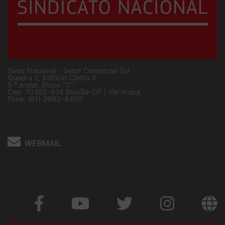
Sede Nacional - Setor Comercial Sul
Quadra 2, Edifício Cedro II
5 º andar, Bloco "C"
Cep: 70302-914 Brasília-DF |
Ver mapa
Fone: (61) 3962-8400
WEBMAIL