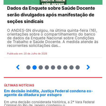
Dados da Enquete sobre Saúde Docente
serão divulgados após manifestação de
seções sindicais
O ANDES-SN divulgou, na última quinta-feira (16),
orientações sobre o compartilhamento do banco
de dados da Enquete Nacional sobre Condições
de Trabalho e Saúde Docente. A medida atende às
recorrentes solicitações das...
Publicado em: 20 de Julho de 2026
2
3
4
5
6
7
8
9
ÚLTIMAS NOTÍCIAS
Em decisão inédita, Justiça Federal condena ex-
agente da ditadura por estupro
Em uma decisão considerada histórica, a 2ª Vara Federal
Criminal do Rio de Janeiro condenou o...