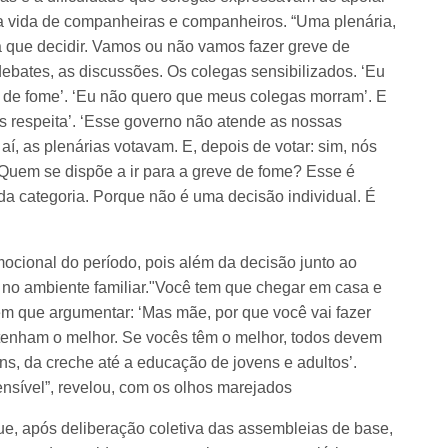
a vida de companheiras e companheiros. “Uma plenária,
 que decidir. Vamos ou não vamos fazer greve de
debates, as discussões. Os colegas sensibilizados. ‘Eu
 de fome’. ‘Eu não quero que meus colegas morram’. E
s respeita’. ‘Esse governo não atende as nossas
aí, as plenárias votavam. E, depois de votar: sim, nós
 Quem se dispõe a ir para a greve de fome? Esse é
a categoria. Porque não é uma decisão individual. É
mocional do período, pois além da decisão junto ao
r no ambiente familiar."Você tem que chegar em casa e
em que argumentar: ‘Mas mãe, por que você vai fazer
 tenham o melhor. Se vocês têm o melhor, todos devem
ens, da creche até a educação de jovens e adultos’.
ensível”, revelou, com os olhos marejados
que, após deliberação coletiva das assembleias de base,