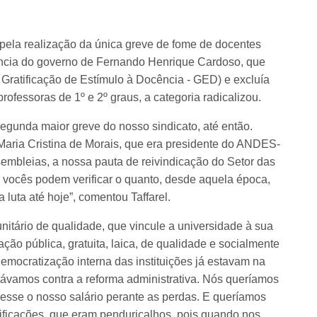
pela realização da única greve de fome de docentes
ncia do governo de Fernando Henrique Cardoso, que
 Gratificação de Estímulo à Docência - GED) e excluía
ofessoras de 1º e 2º graus, a categoria radicalizou.
egunda maior greve do nosso sindicato, até então.
 Maria Cristina de Morais, que era presidente do ANDES-
mbleias, a nossa pauta de reivindicação do Setor das
 vocês podem verificar o quanto, desde aquela época,
uta até hoje”, comentou Taffarel.
nitário de qualidade, que vincule a universidade à sua
ção pública, gratuita, laica, de qualidade e socialmente
democratização interna das instituições já estavam na
távamos contra a reforma administrativa. Nós queríamos
sesse o nosso salário perante as perdas. E queríamos
ificações, que eram penduricalhos, pois quando nos