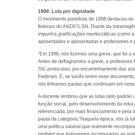
1998: Luta por dignidade
O movimento paredista de 1998 destacou-se 
federais do ANDES-SN. Diante da intransigê
impunha gratificações meritocráticas (como a
aposentados e aposentadas e professores e pr
“Em 1998, nós fizemos uma greve, que foi a s
Antes de deflagrarmos a greve, a professora
SN, protocolou, por encaminhamento das asse
Federais. E, se vocês lerem esse documento,
nós tínhamos pautas que continuam em nossa l
A docente lembrou que as lutas pelo padrão u
função social, pelo desenvolvimento da educa
referenciada, por mais financiamento e pela 
pauta da categoria.“Naquela época, nós já lu
uma política salarial que realmente recompu
também que tivéssemos incorporadas as grat