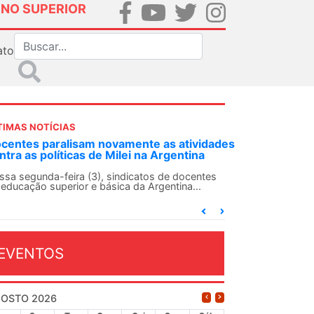
INO SUPERIOR
ato
TIMAS NOTÍCIAS
DES-SN convoca docentes para Dia de
lidariedade Internacionalista com Cuba em
 de agosto
ANDES-SN conclama suas seções sindicais e o
njunto da categoria docente a construírem, no
...
EVENTOS