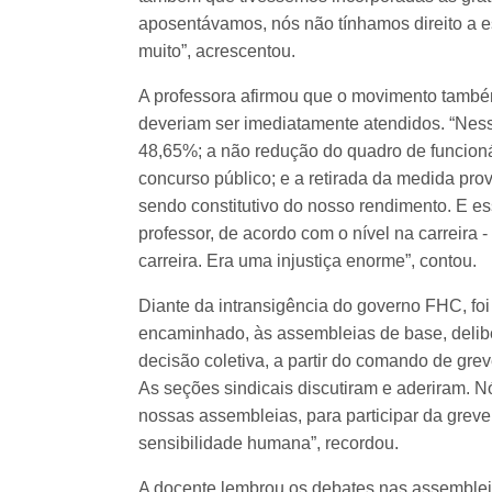
aposentávamos, nós não tínhamos direito a es
muito”, acrescentou.
A professora afirmou que o movimento també
deveriam ser imediatamente atendidos. “Nessa
48,65%; a não redução do quadro de funcionár
concurso público; e a retirada da medida pro
sendo constitutivo do nosso rendimento. E e
professor, de acordo com o nível na carreira - 
carreira. Era uma injustiça enorme”, contou.
Diante da intransigência do governo FHC, foi
encaminhado, às assembleias de base, delibe
decisão coletiva, a partir do comando de grev
As seções sindicais discutiram e aderiram. 
nossas assembleias, para participar da grev
sensibilidade humana”, recordou.
A docente lembrou os debates nas assemblei