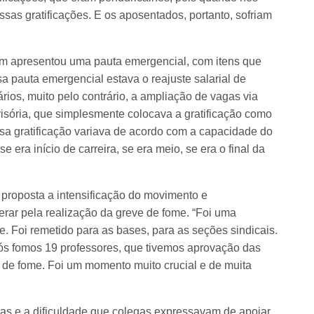
sas gratificações. E os aposentados, portanto, sofriam
m apresentou uma pauta emergencial, com itens que
 pauta emergencial estava o reajuste salarial de
ios, muito pelo contrário, a ampliação de vagas via
visória, que simplesmente colocava a gratificação como
ssa gratificação variava de acordo com a capacidade do
se era início de carreira, se era meio, se era o final da
 proposta a intensificação do movimento e
rar pela realização da greve de fome. “Foi uma
e. Foi remetido para as bases, para as seções sindicais.
Nós fomos 19 professores, que tivemos aprovação das
e de fome. Foi um momento muito crucial e de muita
as e a dificuldade que colegas expressavam de apoiar