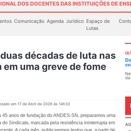
IONAL DOS DOCENTES DAS INSTITUIÇÕES DE ENS
entos
Comunicação
Agenda
Jurídico
Espaço de
Cont
Lutas
duas décadas de luta nas
ÚL
AN
m em uma greve de fome
So
13
O 
co
dia
lizado em 17 de Abril de 2026 às 14h33
os 45 anos de fundação do ANDES-SN, preparamos uma
a do Sindicato, marcada pela resistência ininterrupta em
cente. A cada mês, publicaremos textos que, a partir de