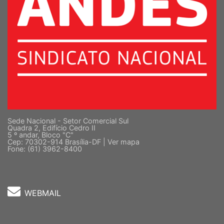
Sede Nacional - Setor Comercial Sul
Quadra 2, Edifício Cedro II
5 º andar, Bloco "C"
Cep: 70302-914 Brasília-DF |
Ver mapa
Fone: (61) 3962-8400
WEBMAIL