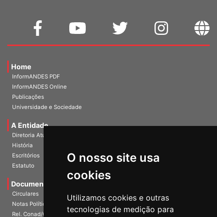
Home
InformANDES PDF
InformANDES Online
Publicações
Universidade e Sociedade
A Entidade
Diretoria Atual
História
O nosso site usa
Escritórios
Estatuto
cookies
Documentos
Circulares
Utilizamos cookies e outras
Notas Políticas
tecnologias de medição para
Rel. Conad/Congresso