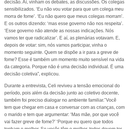
decisão. Aí, vinham os debates, as discussões. Os colegas
sensibilizados. ‘Eu não vou votar para que um colega meu
morra de fome’. ‘Eu não quero que meus colegas morram’.
E os outros dizendo: ‘mas esse governo não nos respeita’.
‘Esse governo não atende as nossas indicações. Nós
vamos ter que radicalizar’. E aí, as plenárias votavam. E,
depois de votar: sim, nós vamos participar, vinha o
momento seguinte. Quem se dispõe a ir para a greve de
fome? Esse é também um momento muito sensível na vida
da categoria. Porque não é uma decisão individual. É uma
decisão coletiva”, explicou.
Durante a entrevista, Celi reviveu a tensão emocional do
período, pois além da decisão junto ao coletivo docente,
também foi preciso dialogar no ambiente familiar."Você
tem que chegar em casa e conversar com as crianças, com
o marido e tem que argumentar: ‘Mas mãe, por que você
vai fazer greve de fome?’ ‘Porque eu quero que todos
tenham o melhor. Se vocês têm o melhor, todos devem ter