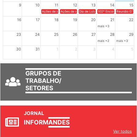
9
10
11
12
13
14
15
Ações de solidariedade a Cuba no Rio Grande do Sul - 100 anos 
Ações de solidariedade a Cuba no Rio Grande do Su
Dia de Luta em Defesa de Cuba e da S
102º Encontro da Regional
Reunião GTPE
16
17
18
19
20
21
22
mais +3
23
24
25
26
27
28
29
mais +2
mais +3
30
31
1
2
3
4
5
GRUPOS DE
TRABALHO/
SETORES
JORNAL
INFORM
ANDES
Ver todos