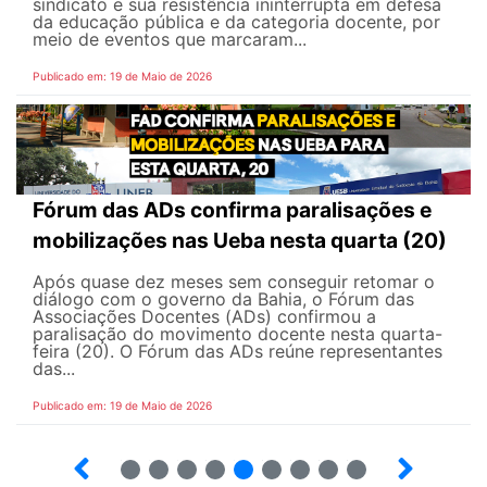
sindicato e sua resistência ininterrupta em defesa
da educação pública e da categoria docente, por
meio de eventos que marcaram...
Publicado em: 19 de Maio de 2026
Fórum das ADs confirma paralisações e
mobilizações nas Ueba nesta quarta (20)
Após quase dez meses sem conseguir retomar o
diálogo com o governo da Bahia, o Fórum das
Associações Docentes (ADs) confirmou a
paralisação do movimento docente nesta quarta-
feira (20). O Fórum das ADs reúne representantes
das...
Publicado em: 19 de Maio de 2026
5
6
7
8
9
10
12
13