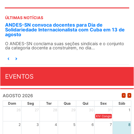
ÚLTIMAS NOTÍCIAS
ANDES-SN convoca docentes para Dia de
Solidariedade Internacionalista com Cuba em 13 de
agosto
O ANDES-SN conclama suas seções sindicais e o conjunto
da categoria docente a construírem, no dia...
EVENTOS
AGOSTO 2026
Dom
Seg
Ter
Qua
Qui
Sex
Sáb
26
27
28
29
30
31
1
XIV Congresso Brasileiro 
2
3
4
5
6
7
8