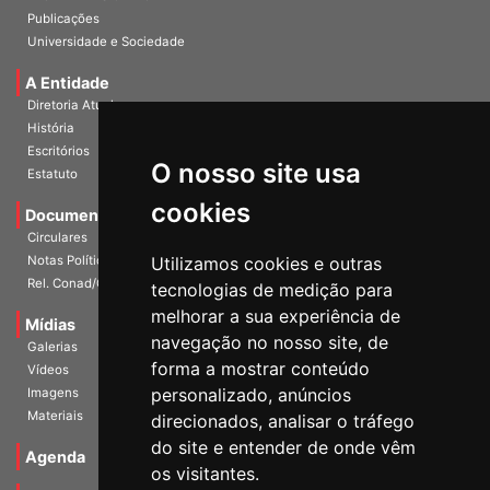
InformANDES Online
Publicações
Universidade e Sociedade
A Entidade
Diretoria Atual
História
O nosso site usa
Escritórios
Estatuto
cookies
Documentos
Circulares
Utilizamos cookies e outras
Notas Políticas
tecnologias de medição para
Rel. Conad/Congresso
melhorar a sua experiência de
navegação no nosso site, de
Mídias
Galerias
forma a mostrar conteúdo
Vídeos
personalizado, anúncios
Imagens
direcionados, analisar o tráfego
Materiais
do site e entender de onde vêm
os visitantes.
Agenda