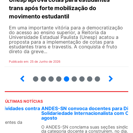
trans após forte mobilização do
movimento estudantil
Em uma importante vitória para a democratização
do acesso ao ensino superior, a Reitoria da
Universidade Estadual Paulista (Unesp) acatou a
proposta para a implementação de cotas para
estudantes trans e travestis. A conquista é fruto
direto da greve...
Publicado em: 25 de Junho de 2026
2
3
4
5
6
7
8
9
ÚLTIMAS NOTÍCIAS
ANDES-SN convoca docentes para Dia de
Solidariedade Internacionalista com Cuba em 13 de
agosto
O ANDES-SN conclama suas seções sindicais e o conjunto
da categoria docente a construírem, no dia...