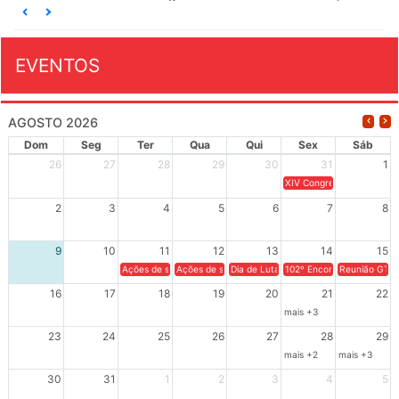
EVENTOS
AGOSTO 2026
Dom
Seg
Ter
Qua
Qui
Sex
Sáb
26
27
28
29
30
31
1
XIV Congresso Brasileiro 
2
3
4
5
6
7
8
9
10
11
12
13
14
15
Ações de solidariedade a Cuba no Rio Grande do Sul - 100 anos 
Ações de solidariedade a Cuba no Rio Grande do Su
Dia de Luta em Defesa de Cuba e da S
102º Encontro da Regional
Reunião GTPE
16
17
18
19
20
21
22
mais +3
23
24
25
26
27
28
29
mais +2
mais +3
30
31
1
2
3
4
5