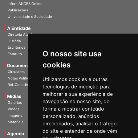
Publicações
Universidade e Sociedade
A Entidade
Diretoria Atual
História
Escritórios
Estatuto
O nosso site usa
Documentos
cookies
Circulares
Notas Políticas
Utilizamos cookies e outras
Rel. Conad/Congresso
tecnologias de medição para
Mídias
melhorar a sua experiência de
Galerias
navegação no nosso site, de
Vídeos
forma a mostrar conteúdo
Imagens
personalizado, anúncios
Materiais
direcionados, analisar o tráfego
Agenda
do site e entender de onde vêm