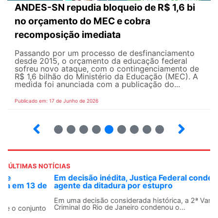
ANDES-SN repudia bloqueio de R$ 1,6 bi
no orçamento do MEC e cobra
recomposição imediata
Passando por um processo de desfinanciamento
desde 2015, o orçamento da educação federal
sofreu novo ataque, com o contingenciamento de
R$ 1,6 bilhão do Ministério da Educação (MEC). A
medida foi anunciada com a publicação do...
Publicado em: 17 de Junho de 2026
2
3
4
5
6
7
8
9
10
ÚLTIMAS NOTÍCIAS
Em decisão inédita, Justiça Federal condena ex-
agente da ditadura por estupro
Em uma decisão considerada histórica, a 2ª Vara Federal
Criminal do Rio de Janeiro condenou o...