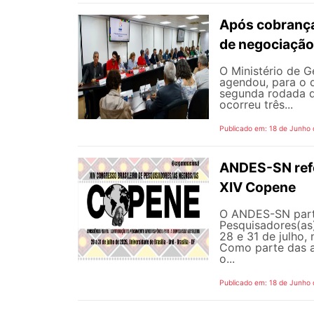
Após cobrança
de negociação
O Ministério de G
agendou, para o d
segunda rodada d
ocorreu três...
Publicado em: 18 de Junho
ANDES-SN refor
XIV Copene
O ANDES-SN parti
Pesquisadores(as)
28 e 31 de julho, 
Como parte das a
o...
Publicado em: 18 de Junho