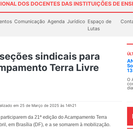
IONAL DOS DOCENTES DAS INSTITUIÇÕES DE ENS
entos
Comunicação
Agenda
Jurídico
Espaço de
Cont
Lutas
eções sindicais para
ÚL
AN
mpamento Terra Livre
So
13
O 
co
dia
alizado em 25 de Março de 2025 às 14h21
participarem da 21ª edição do Acampamento Terra
bril, em Brasília (DF), e a se somarem à mobilização.