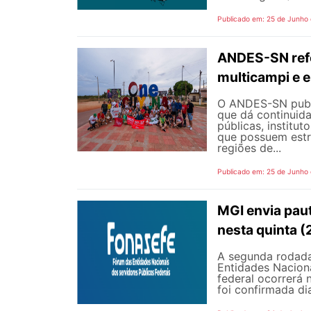
Publicado em: 25 de Junho
ANDES-SN refo
multicampi e e
O ANDES-SN public
que dá continuid
públicas, institut
que possuem estr
regiões de...
Publicado em: 25 de Junho
MGI envia pau
nesta quinta (
A segunda rodada
Entidades Naciona
federal ocorrerá n
foi confirmada dia