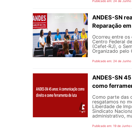
Publicado em: 24 de Junho
ANDES-SN reaf
Reparação em 
Ocorreu entre os 
Centro Federal d
(Cefet-RJ), o Sem
Organizado pelo G
Publicado em: 24 de Junho
ANDES-SN 45 A
como ferramen
Como parte das 
resgatamos no mê
Liberdade de Impr
Sindicato Nacion
administrativo, m
Publicado em: 19 de Junho