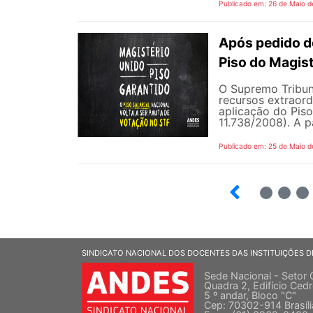
Publicado em: 26 de Maio d
Após pedido de
Piso do Magist
O Supremo Tribun
recursos extraord
aplicação do Piso 
11.738/2008). A p
Publicado em: 25 de Maio d
4
5
6
SINDICATO NACIONAL DOS DOCENTES DAS INSTITUIÇÕES D
Sede Nacional - Setor 
Quadra 2, Edifício Cedr
5 º andar, Bloco "C"
Cep: 70302-914 Brasíl