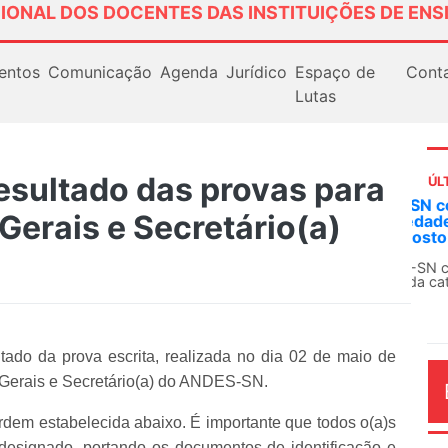
IONAL DOS DOCENTES DAS INSTITUIÇÕES DE ENS
entos
Comunicação
Agenda
Jurídico
Espaço de
Cont
Lutas
sultado das provas para
ÚL
Em
 Gerais e Secretário(a)
ex
Em
Fe
ado da prova escrita, realizada no dia 02 de maio de
s Gerais e Secretário(a) do ANDES-SN.
ordem estabelecida abaixo. É importante que todos o(a)s
AG
 designado, portando os documentos de identificação e