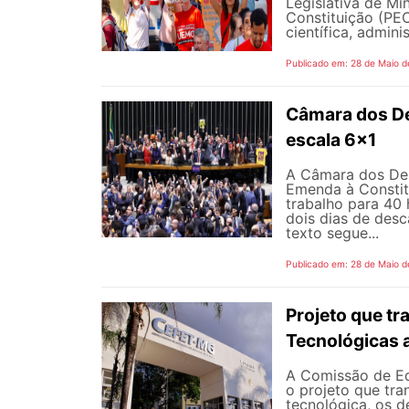
Legislativa de M
Constituição (PEC
científica, adminis
Publicado em: 28 de Maio d
Câmara dos D
escala 6x1
A Câmara dos Dep
Emenda à Constit
trabalho para 40 
dois dias de des
texto segue...
Publicado em: 28 de Maio d
Projeto que t
Tecnológicas 
A Comissão de Ed
o projeto que tra
tecnológica, os d