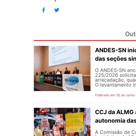
Out
ANDES-SN inic
das seções sin
O ANDES-SN encam
225/2026 solicit
arrecadação, quad
O levantamento in
Publicado em: 02 de Junho
CCJ da ALMG a
autonomia das
A Comissão de Co