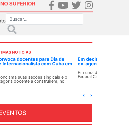
INO SUPERIOR
ato
TIMAS NOTÍCIAS
 decisão inédita, Justiça Federal condena
-agente da ditadura por estupro
 uma decisão considerada histórica, a 2ª Vara
deral Criminal do Rio de Janeiro condenou o...
EVENTOS
OSTO 2026