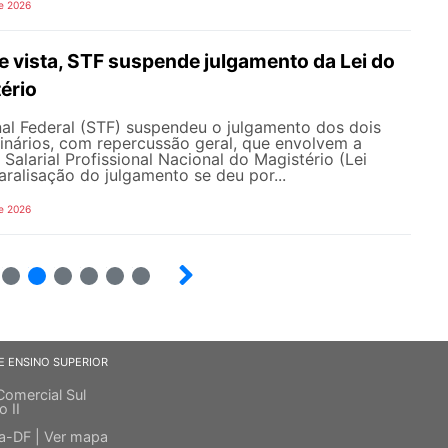
e 2026
 vista, STF suspende julgamento da Lei do
ério
al Federal (STF) suspendeu o julgamento dos dois
inários, com repercussão geral, que envolvem a
Salarial Profissional Nacional do Magistério (Lei
aralisação do julgamento se deu por...
e 2026
7
8
9
10
12
E ENSINO SUPERIOR
Comercial Sul
o II
ia-DF |
Ver mapa