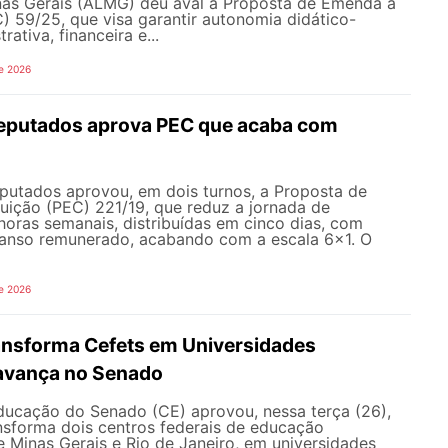
inas Gerais (ALMG) deu aval à Proposta de Emenda à
) 59/25, que visa garantir autonomia didático-
trativa, financeira e...
e 2026
eputados aprova PEC que acaba com
utados aprovou, em dois turnos, a Proposta de
uição (PEC) 221/19, que reduz a jornada de
horas semanais, distribuídas em cinco dias, com
canso remunerado, acabando com a escala 6x1. O
e 2026
ransforma Cefets em Universidades
avança no Senado
ucação do Senado (CE) aprovou, nessa terça (26),
nsforma dois centros federais de educação
e Minas Gerais e Rio de Janeiro, em universidades