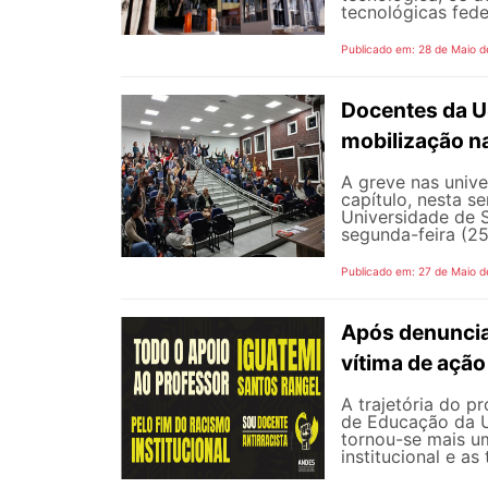
tecnológicas feder
Publicado em: 28 de Maio d
Docentes da U
mobilização na
A greve nas univ
capítulo, nesta 
Universidade de 
segunda-feira (25
Publicado em: 27 de Maio d
Após denunciar
vítima de ação 
A trajetória do p
de Educação da Un
tornou-se mais um
institucional e as