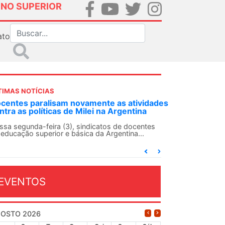
INO SUPERIOR
ato
TIMAS NOTÍCIAS
DES-SN convoca docentes para Dia de
lidariedade Internacionalista com Cuba em
 de agosto
ANDES-SN conclama suas seções sindicais e o
njunto da categoria docente a construírem, no
...
EVENTOS