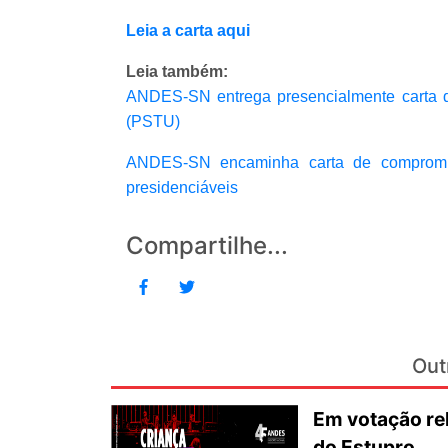
Leia a carta aqui
Leia também:
ANDES-SN entrega presencialmente carta d
(PSTU)
ANDES-SN encaminha carta de compromi
presidenciáveis
Compartilhe...
Out
Em votação re
do Estupro