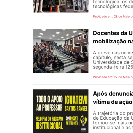
tecnológica, os d
tecnológicas feder
Publicado em: 28 de Maio d
Docentes da U
mobilização na
A greve nas univ
capítulo, nesta 
Universidade de 
segunda-feira (25
Publicado em: 27 de Maio d
Após denunciar
vítima de ação 
A trajetória do p
de Educação da Un
tornou-se mais um
institucional e as