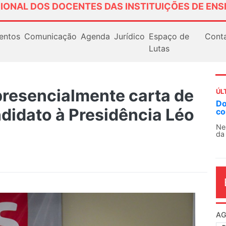
IONAL DOS DOCENTES DAS INSTITUIÇÕES DE ENS
entos
Comunicação
Agenda
Jurídico
Espaço de
Cont
Lutas
resencialmente carta de
ÚL
AN
idato à Presidência Léo
So
13
O 
co
dia