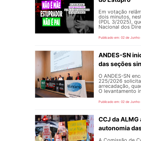
Em votação relâm
dois minutos, nest
(PDL 3/2025), qu
Nacional dos Dire
Publicado em: 02 de Junho
ANDES-SN inic
das seções sin
O ANDES-SN encam
225/2026 solicit
arrecadação, quad
O levantamento in
Publicado em: 02 de Junho
CCJ da ALMG a
autonomia das
A Comissão de Co