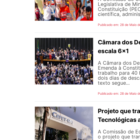
Legislativa de M
Constituição (PEC
científica, adminis
Publicado em: 28 de Maio d
Câmara dos D
escala 6x1
A Câmara dos Dep
Emenda à Constit
trabalho para 40 
dois dias de des
texto segue...
Publicado em: 28 de Maio d
Projeto que t
Tecnológicas 
A Comissão de Ed
o projeto que tra