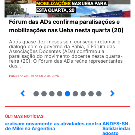
Fórum das ADs confirma paralisações e
mobilizações nas Ueba nesta quarta (20)
Após quase dez meses sem conseguir retomar o
diálogo com o governo da Bahia, o Fórum das
Associações Docentes (ADs) confirmou a
paralisação do movimento docente nesta quarta-
feira (20). O Fórum das ADs reúne representantes
das...
Publicado em: 19 de Maio de 2026
5
6
7
8
9
10
12
13
ÚLTIMAS NOTÍCIAS
ANDES-SN convoca docentes para Dia de
Solidariedade Internacionalista com Cuba em 13 de
agosto