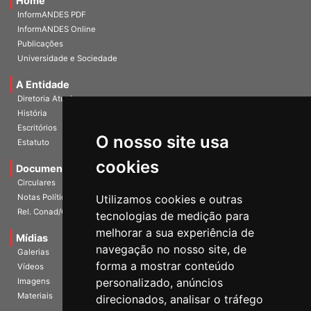
Home
InformANDES PDF
InformANDES Online
Publicações
Universidade e Sociedade
A Entidade
Diretoria Atual
História
O nosso site usa
Escritórios
Estatuto
cookies
Documentos
Circulares
Utilizamos cookies e outras
Notas Políticas
tecnologias de medição para
Rel. Conad/Congresso
melhorar a sua experiência de
navegação no nosso site, de
Mídias
Galerias
forma a mostrar conteúdo
Vídeos
personalizado, anúncios
Imagens
direcionados, analisar o tráfego
Materiais