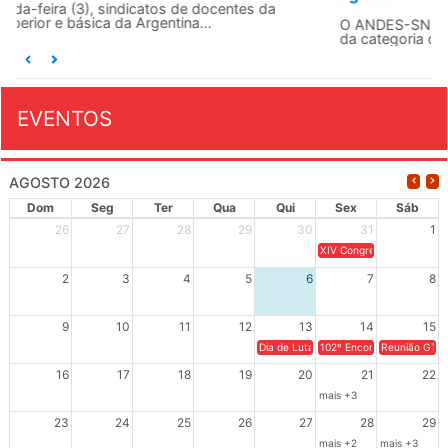
O ANDES-SN conclama suas seções sindicais e o conjunto
da categoria docente a construírem, no dia...
EVENTOS
AGOSTO 2026
Dom
Seg
Ter
Qua
Qui
Sex
Sáb
26
27
28
29
30
31
1
XIV Congresso Brasileiro 
2
3
4
5
6
7
8
9
10
11
12
13
14
15
Dia de Luta em Defesa de Cuba e da S
102º Encontro da Regional
Reunião GTPE
16
17
18
19
20
21
22
mais +3
23
24
25
26
27
28
29