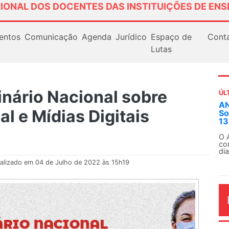
IONAL DOS DOCENTES DAS INSTITUIÇÕES DE ENS
entos
Comunicação
Agenda
Jurídico
Espaço de
Cont
Lutas
nário Nacional sobre
ÚL
AN
l e Mídias Digitais
So
13
O 
co
dia
alizado em 04 de Julho de 2022 às 15h19