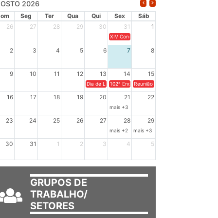
OSTO 2026
Dom
Seg
Ter
Qua
Qui
Sex
Sáb
26
27
28
29
30
31
1
XIV Congresso Brasileiro de Pesquisadores(a
2
3
4
5
6
7
8
9
10
11
12
13
14
15
Dia de Luta em Defesa de Cuba e da Soberania dos Po
102º Encontro da Regional Leste, “Em terra e
Reunião GTPE.
16
17
18
19
20
21
22
mais +3
23
24
25
26
27
28
29
mais +2
mais +3
30
31
1
2
3
4
5
GRUPOS DE
TRABALHO/
SETORES