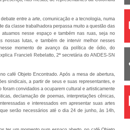
ebate entre a arte, comunicação e a tecnologia, numa
ade da classe trabalhadora perpassa muito a questão das
mo atuamos nesse espaço e também nas ruas, seja no
s nossas lutas, e também de intervir melhor nesses
nesse momento de avanço da política de ódio, do
xplica Francieli Rebelatto, 2ª secretária do ANDES-SN
 no café Objeto Encontrado. Após a mesa de abertura,
ões sindicais, a partir de seus e suas representantes, e
 foram convidados a ocuparem cultural e artisticamente
ticas, declamação de poemas, interpretações cênicas,
 Interessadas e interessados em apresentar suas artes
que serão necessários até o dia 24 de junho, às 14h,
mos ter um momento num espaço aberto, no café Objeto