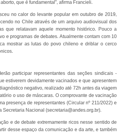
aborto, que é fundamental”, afirma Francieli.
asceu no calor do levante popular em outubro de 2019,
ecendo no Chile através de um arquivo audiovisual dos
nas que relatavam aquele momento histórico. Pouco a
ivo e programas de debates. Atualmente contam com 10
ca mostrar as lutas do povo chileno e driblar o cerco
nicos.
erão participar representantes das seções sindicais -
que estiverem devidamente vacinados e que apresentem
agnóstico negativo, realizado até 72h antes da viagem
rigatório o uso de máscaras. O comprovante de vacinação
ma presença de representantes (Circular nº 211/2022) e
 a Secretaria Nacional (secretaria@andes.org.br).
ação e de debate extremamente ricos nesse sentido de
partir desse espaço da comunicação e da arte, e também