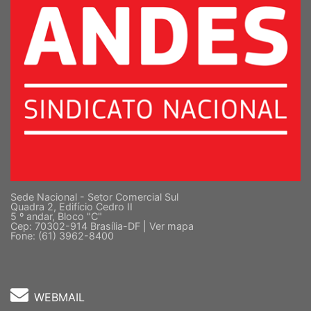
Sede Nacional - Setor Comercial Sul
Quadra 2, Edifício Cedro II
5 º andar, Bloco "C"
Cep: 70302-914 Brasília-DF |
Ver mapa
Fone: (61) 3962-8400
WEBMAIL