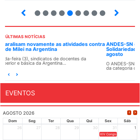
4
5
6
7
8
9
10
12
ÚLTIMAS NOTÍCIAS
ANDES-SN convoca docentes para Dia de
Solidariedade Internacionalista com Cuba em 13 de
agosto
O ANDES-SN conclama suas seções sindicais e o conjunto
da categoria docente a construírem, no dia...
EVENTOS
AGOSTO 2026
Dom
Seg
Ter
Qua
Qui
Sex
Sáb
26
27
28
29
30
31
1
XIV Congresso Brasileiro 