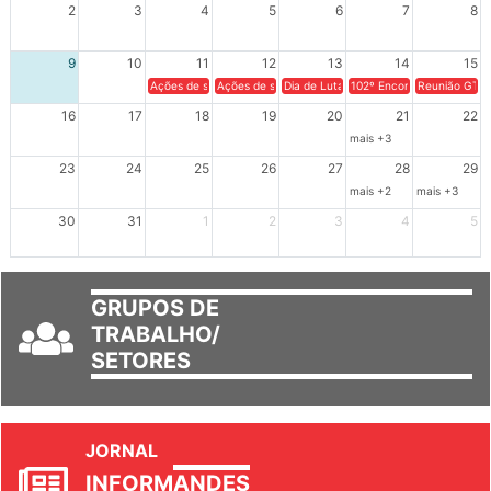
2
3
4
5
6
7
8
9
10
11
12
13
14
15
Ações de solidariedade a Cuba no Rio Grande do Sul - 100 anos 
Ações de solidariedade a Cuba no Rio Grande do Su
Dia de Luta em Defesa de Cuba e da S
102º Encontro da Regional
Reunião GTPE
16
17
18
19
20
21
22
mais +3
23
24
25
26
27
28
29
mais +2
mais +3
30
31
1
2
3
4
5
GRUPOS DE
TRABALHO/
SETORES
JORNAL