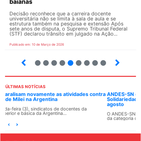
baianas
Decisão reconhece que a carreira docente
universitária não se limita à sala de aula e se
estrutura também na pesquisa e extensão Após
sete anos de disputa, o Supremo Tribunal Federal
(STF) declarou trânsito em julgado na Ação...
Publicado em: 10 de Março de 2026
13
14
15
16
17
18
19
20
21
ÚLTIMAS NOTÍCIAS
ANDES-SN convoca docentes para Dia de
Solidariedade Internacionalista com Cuba em 13 de
agosto
O ANDES-SN conclama suas seções sindicais e o conjunto
da categoria docente a construírem, no dia...