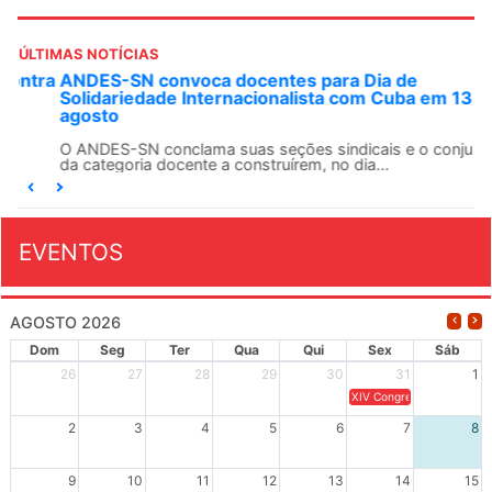
ÚLTIMAS NOTÍCIAS
ANDES-SN convoca docentes para Dia de
Solidariedade Internacionalista com Cuba em 13 de
agosto
O ANDES-SN conclama suas seções sindicais e o conjunto
da categoria docente a construírem, no dia...
EVENTOS
AGOSTO 2026
Dom
Seg
Ter
Qua
Qui
Sex
Sáb
26
27
28
29
30
31
1
XIV Congresso Brasileiro 
2
3
4
5
6
7
8