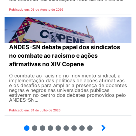
Publicado em: 03 de Agosto de 2026
ANDES-SN debate papel dos sindicatos
no combate ao racismo e ações
afirmativas no XIV Copene
O combate ao racismo no movimento sindical, a
implementação das políticas de ações afirmativas
e os desafios para ampliar a presença de docentes
negras e negros nas universidades públicas
estiveram no centro dos debates promovidos pelo
ANDES-SN...
Publicado em: 31 de Julho de 2026
2
3
4
5
6
7
8
9