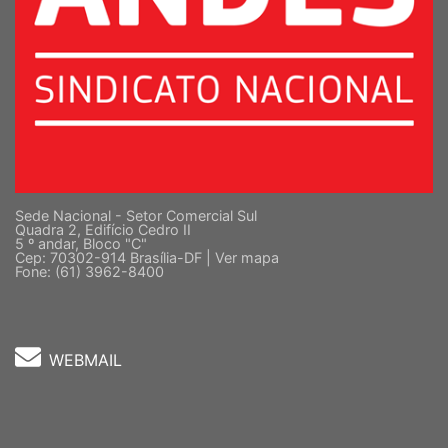
Sede Nacional - Setor Comercial Sul
Quadra 2, Edifício Cedro II
5 º andar, Bloco "C"
Cep: 70302-914 Brasília-DF |
Ver mapa
Fone: (61) 3962-8400
WEBMAIL