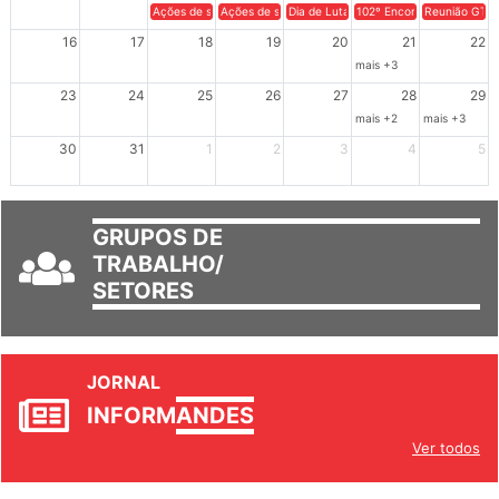
9
10
11
12
13
14
15
Ações de solidariedade a Cuba no Rio Grande do Sul - 100 anos 
Ações de solidariedade a Cuba no Rio Grande do Su
Dia de Luta em Defesa de Cuba e da S
102º Encontro da Regional
Reunião GTPE
16
17
18
19
20
21
22
mais +3
23
24
25
26
27
28
29
mais +2
mais +3
30
31
1
2
3
4
5
GRUPOS DE
TRABALHO/
SETORES
JORNAL
INFORM
ANDES
Ver todos