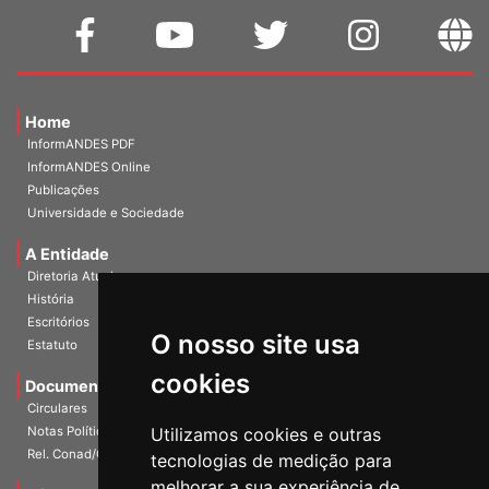
Home
InformANDES PDF
InformANDES Online
Publicações
Universidade e Sociedade
A Entidade
Diretoria Atual
História
O nosso site usa
Escritórios
Estatuto
cookies
Documentos
Circulares
Utilizamos cookies e outras
Notas Políticas
tecnologias de medição para
Rel. Conad/Congresso
melhorar a sua experiência de