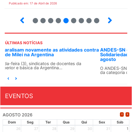
Publicado em: 17 de Abril de 2026
9
10
12
13
14
15
16
17
ÚLTIMAS NOTÍCIAS
ANDES-SN convoca docentes para Dia de
Solidariedade Internacionalista com Cuba em 13 de
agosto
O ANDES-SN conclama suas seções sindicais e o conjunto
da categoria docente a construírem, no dia...
EVENTOS
AGOSTO 2026
Dom
Seg
Ter
Qua
Qui
Sex
Sáb