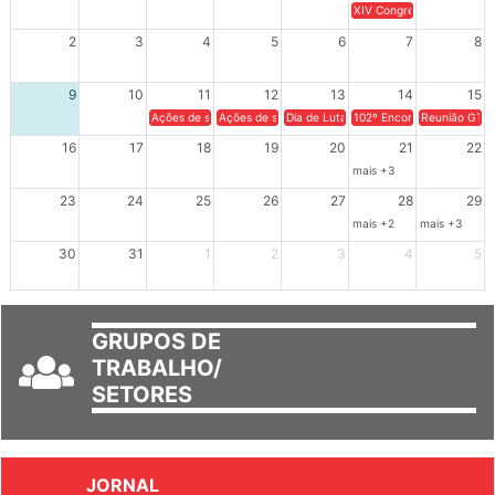
26
27
28
29
30
31
1
XIV Congresso Brasileiro 
2
3
4
5
6
7
8
9
10
11
12
13
14
15
Ações de solidariedade a Cuba no Rio Grande do Sul - 100 anos 
Ações de solidariedade a Cuba no Rio Grande do Su
Dia de Luta em Defesa de Cuba e da S
102º Encontro da Regional
Reunião GTPE
16
17
18
19
20
21
22
mais +3
23
24
25
26
27
28
29
mais +2
mais +3
30
31
1
2
3
4
5
GRUPOS DE
TRABALHO/
SETORES