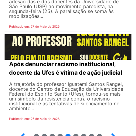
adesão das e dos docentes da Universidade de
São Paulo (USP) ao movimento paredista, na
segunda-feira (25). A paralisação se soma às
mobilizações...
Publicado em: 27 de Maio de 2026
Após denunciar racismo institucional,
docente da Ufes é vítima de ação judicial
A trajetória do professor Iguatemi Santos Rangel,
docente do Centro de Educação da Universidade
Federal do Espírito Santo (Ufes), tornou-se mais
um símbolo da resistência contra o racismo
institucional e as tentativas de silenciamento no
ambiente...
Publicado em: 26 de Maio de 2026
4
5
6
7
8
9
10
12