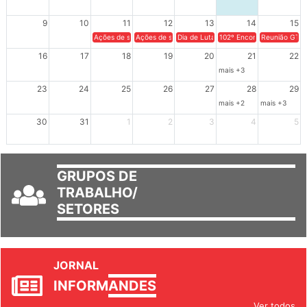
9
10
11
12
13
14
15
Ações de solidariedade a Cuba no Rio Grande do Sul - 100 anos 
Ações de solidariedade a Cuba no Rio Grande do Su
Dia de Luta em Defesa de Cuba e da S
102º Encontro da Regional
Reunião GTPE
16
17
18
19
20
21
22
mais +3
23
24
25
26
27
28
29
mais +2
mais +3
30
31
1
2
3
4
5
GRUPOS DE
TRABALHO/
SETORES
JORNAL
INFORM
ANDES
Ver todos