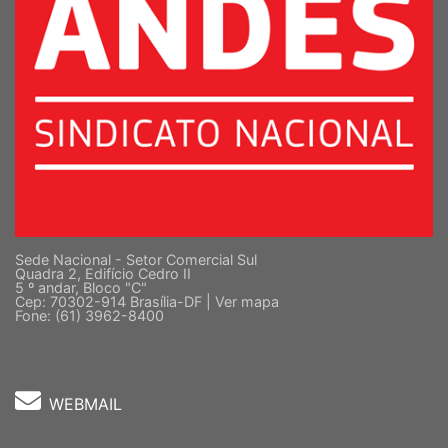
Sede Nacional - Setor Comercial Sul
Quadra 2, Edifício Cedro II
5 º andar, Bloco "C"
Cep: 70302-914 Brasília-DF |
Ver mapa
Fone: (61) 3962-8400
WEBMAIL