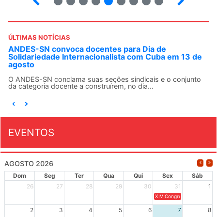
ÚLTIMAS NOTÍCIAS
ANDES-SN convoca docentes para Dia de
Solidariedade Internacionalista com Cuba em 13 de
agosto
O ANDES-SN conclama suas seções sindicais e o conjunto
da categoria docente a construírem, no dia...
EVENTOS
AGOSTO 2026
Dom
Seg
Ter
Qua
Qui
Sex
Sáb
26
27
28
29
30
31
1
XIV Congresso Brasileiro 
2
3
4
5
6
7
8