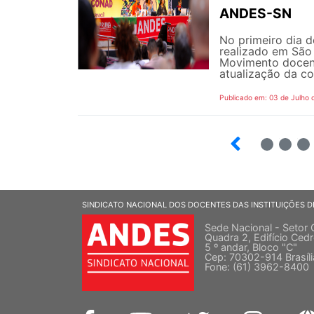
ANDES-SN
No primeiro dia 
realizado em São 
Movimento docent
atualização da co
Publicado em: 03 de Julho 
2
3
SINDICATO NACIONAL DOS DOCENTES DAS INSTITUIÇÕES D
Sede Nacional - Setor 
Quadra 2, Edifício Cedr
5 º andar, Bloco "C"
Cep: 70302-914 Brasíl
Fone: (61) 3962-8400