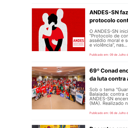
ANDES-SN faz
protocolo cont
O ANDES-SN inic
“Protocolo de co
assédio moral e s
e violência”, nas...
Publicado em: 09 de Julho 
69º Conad enc
da luta contra
Sob o tema "Guarn
Balaiada: contra 
ANDES-SN encerro
(MA). Realizado n
Publicado em: 06 de Julho 