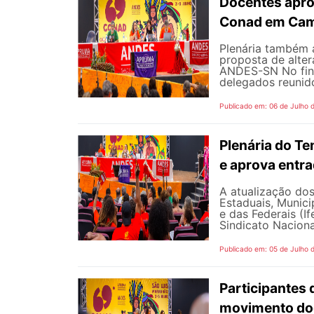
Docentes apro
Conad em Cam
Plenária também 
proposta de alte
ANDES-SN No fina
delegados reunido
Publicado em: 06 de Julho 
Plenária do Te
e aprova entr
A atualização dos
Estaduais, Municip
e das Federais (I
Sindicato Naciona
Publicado em: 05 de Julho 
Participantes 
movimento doc