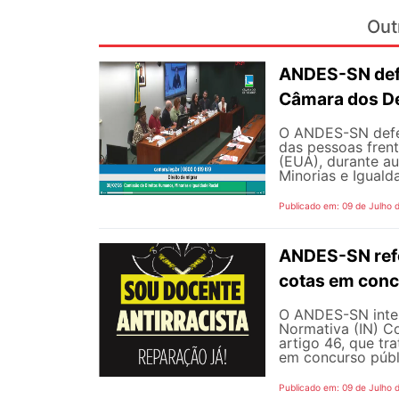
Out
ANDES-SN defe
Câmara dos D
O ANDES-SN defen
das pessoas fren
(EUA), durante a
Minorias e Iguald
Publicado em: 09 de Julho 
ANDES-SN refo
cotas em conc
O ANDES-SN inten
Normativa (IN) C
artigo 46, que tr
em concurso públi
Publicado em: 09 de Julho 