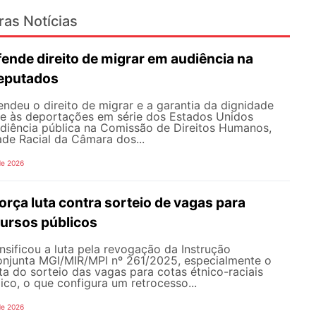
ras Notícias
nde direito de migrar em audiência na
eputados
deu o direito de migrar e a garantia da dignidade
te às deportações em série dos Estados Unidos
udiência pública na Comissão de Direitos Humanos,
ade Racial da Câmara dos...
de 2026
rça luta contra sorteio de vagas para
ursos públicos
sificou a luta pela revogação da Instrução
onjunta MGI/MIR/MPI nº 261/2025, especialmente o
ata do sorteio das vagas para cotas étnico-raciais
co, o que configura um retrocesso...
de 2026