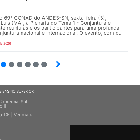
do 69º CONAD do ANDES-SN, sexta-feira (3),
Luís (MA), a Plenária do Tema 1 - Conjuntura e
e reuniu as e os participantes para uma profunda
njuntura nacional e internacional. O evento, com o...
de 2026
4
5
6
7
8
9
E ENSINO SUPERIOR
Comercial Sul
o II
ia-DF |
Ver mapa