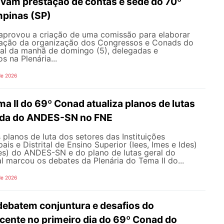
vam prestação de contas e sede do 70º
pinas (SP)
aprovou a criação de uma comissão para elaborar
ração da organização dos Congressos e Conads do
l da manhã de domingo (5), delegadas e
s na Plenária...
de 2026
ma II do 69º Conad atualiza planos de lutas
ada do ANDES-SN no FNE
 planos de luta dos setores das Instituições
ais e Distrital de Ensino Superior (Iees, Imes e Ides)
fes) do ANDES-SN e do plano de lutas geral do
l marcou os debates da Plenária do Tema II do...
de 2026
debatem conjuntura e desafios do
ente no primeiro dia do 69º Conad do