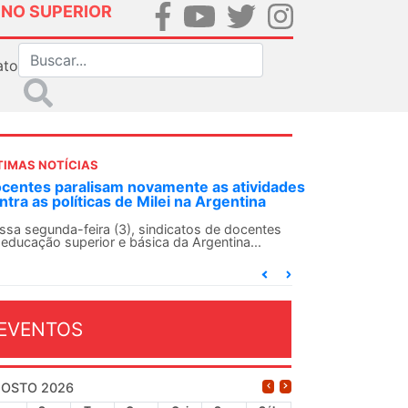
INO SUPERIOR
ato
TIMAS NOTÍCIAS
ANDES-SN convoca docentes para Dia de
Solidariedade Internacionalista com Cuba em
13 de agosto
O ANDES-SN conclama suas seções sindicais e o
conjunto da categoria docente a construírem, no
dia...
EVENTOS
OSTO 2026