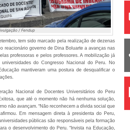
Divulgação / Fendup
etembro, tem sido marcado pela realização de dezenas
 o reacionário governo de Dina Boluarte a avanças nas
las professoras e pelos professores. A mobilização já
 universidades do Congresso Nacional do Peru. No
 Educação mantiveram uma postura de desqualificar o
iações.
deração Nacional de Docentes Universitários do Peru
 Exitosa, que até o momento não há nenhuma solução,
erno não avançam. “Não reconhecem a dívida social que
, afirmou. Em mensagem direta à presidenta do Peru,
universidades públicas são responsáveis pela formação
 para o desenvolvimento do Peru. “Invista na Educação,