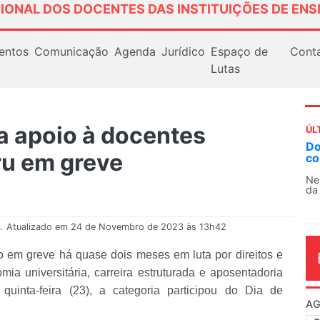
IONAL DOS DOCENTES DAS INSTITUIÇÕES DE ENS
entos
Comunicação
Agenda
Jurídico
Espaço de
Cont
Lutas
 apoio à docentes
ÚL
Docentes paralisam novamente as atividades
ru em greve
contra as políticas de Milei na Argentina
Nessa segunda-feira (3), sindicatos de docentes
da educação superior e básica da Argentina...
.
Atualizado em 24 de Novembro de 2023 às 13h42
 em greve há quase dois meses em luta por direitos e
mia universitária, carreira estruturada e aposentadoria
 quinta-feira (23), a categoria participou do Dia de
AG