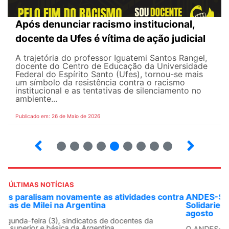
Após denunciar racismo institucional,
docente da Ufes é vítima de ação judicial
A trajetória do professor Iguatemi Santos Rangel,
docente do Centro de Educação da Universidade
Federal do Espírito Santo (Ufes), tornou-se mais
um símbolo da resistência contra o racismo
institucional e as tentativas de silenciamento no
ambiente...
Publicado em: 26 de Maio de 2026
4
5
6
7
8
9
10
12
ÚLTIMAS NOTÍCIAS
ANDES-SN convoca docentes para Dia de
Solidariedade Internacionalista com Cuba em 13 de
agosto
O ANDES-SN conclama suas seções sindicais e o conjunto