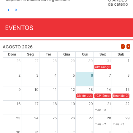
da categoria docente a construírem, no dia...
EVENTOS
AGOSTO 2026
Dom
Seg
Ter
Qua
Qui
Sex
Sáb
26
27
28
29
30
31
1
XIV Congresso Brasileiro 
2
3
4
5
6
7
8
9
10
11
12
13
14
15
Dia de Luta em Defesa de Cuba e da S
102º Encontro da Regional
Reunião GTPE
16
17
18
19
20
21
22
mais +3
23
24
25
26
27
28
29
mais +2
mais +3