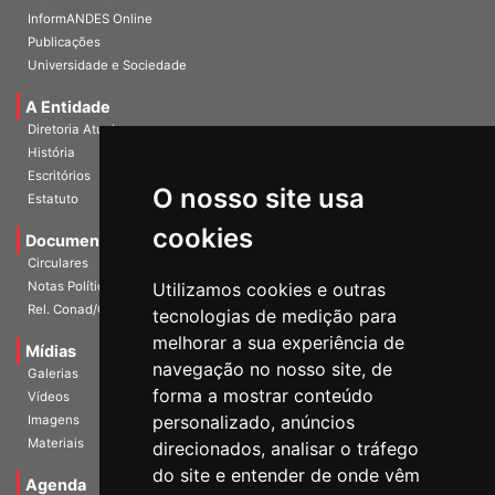
InformANDES PDF
InformANDES Online
Publicações
Universidade e Sociedade
A Entidade
Diretoria Atual
História
O nosso site usa
Escritórios
Estatuto
cookies
Documentos
Circulares
Utilizamos cookies e outras
Notas Políticas
tecnologias de medição para
Rel. Conad/Congresso
melhorar a sua experiência de
navegação no nosso site, de
Mídias
Galerias
forma a mostrar conteúdo
Vídeos
personalizado, anúncios
Imagens
direcionados, analisar o tráfego
Materiais
do site e entender de onde vêm