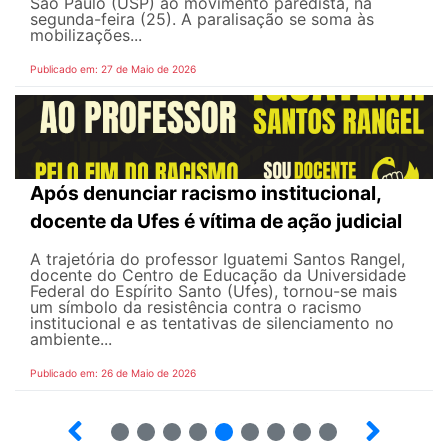
São Paulo (USP) ao movimento paredista, na
segunda-feira (25). A paralisação se soma às
mobilizações...
Publicado em: 27 de Maio de 2026
Após denunciar racismo institucional,
docente da Ufes é vítima de ação judicial
A trajetória do professor Iguatemi Santos Rangel,
docente do Centro de Educação da Universidade
Federal do Espírito Santo (Ufes), tornou-se mais
um símbolo da resistência contra o racismo
institucional e as tentativas de silenciamento no
ambiente...
Publicado em: 26 de Maio de 2026
4
5
6
7
8
9
10
12