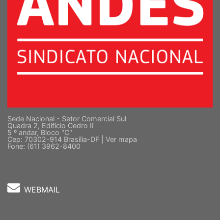
Sede Nacional - Setor Comercial Sul
Quadra 2, Edifício Cedro II
5 º andar, Bloco "C"
Cep: 70302-914 Brasília-DF |
Ver mapa
Fone: (61) 3962-8400
WEBMAIL