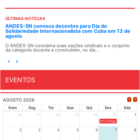
ÚLTIMAS NOTÍCIAS
ANDES-SN convoca docentes para Dia de
Solidariedade Internacionalista com Cuba em 13 de
agosto
O ANDES-SN conclama suas seções sindicais e o conjunto
da categoria docente a construírem, no dia...
EVENTOS
AGOSTO 2026
Dom
Seg
Ter
Qua
Qui
Sex
Sáb
26
27
28
29
30
31
1
XIV Congresso Brasileiro 
2
3
4
5
6
7
8