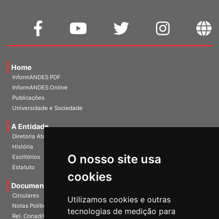
Home
InformANDES PDF
InformANDES Online
Publicações
Universidade e Sociedade
A Entidade
Diretoria Atual
História
O nosso site usa
Escritórios
Estatuto
cookies
Documentos
Circulares
Utilizamos cookies e outras
Notas Políticas
tecnologias de medição para
Rel. Conad/Congresso