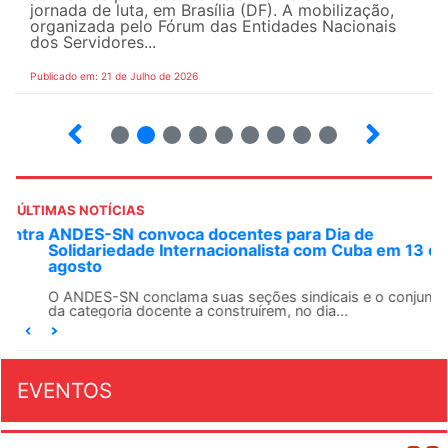
jornada de luta, em Brasília (DF). A mobilização,
organizada pelo Fórum das Entidades Nacionais
dos Servidores...
Publicado em: 21 de Julho de 2026
2
3
4
5
6
7
8
9
ÚLTIMAS NOTÍCIAS
ANDES-SN convoca docentes para Dia de
Solidariedade Internacionalista com Cuba em 13 de
agosto
O ANDES-SN conclama suas seções sindicais e o conjunto
da categoria docente a construírem, no dia...
EVENTOS