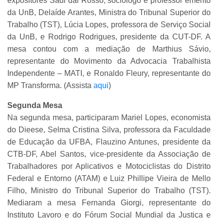
expositores Sadi dal Rosso, sociólogo e professor emérito
da UnB, Delaíde Arantes, Ministra do Tribunal Superior do
Trabalho (TST), Lúcia Lopes, professora de Serviço Social
da UnB, e Rodrigo Rodrigues, presidente da CUT-DF. A
mesa contou com a mediação de Marthius Sávio,
representante do Movimento da Advocacia Trabalhista
Independente – MATI, e Ronaldo Fleury, representante do
MP Transforma. (Assista
aqui
)
Segunda Mesa
Na segunda mesa, participaram Mariel Lopes, economista
do Dieese, Selma Cristina Silva, professora da Faculdade
de Educação da UFBA, Flauzino Antunes, presidente da
CTB-DF, Abel Santos, vice-presidente da Associação de
Trabalhadores por Aplicativos e Motociclistas do Distrito
Federal e Entorno (ATAM) e Luiz Phillipe Vieira de Mello
Filho, Ministro do Tribunal Superior do Trabalho (TST).
Mediaram a mesa Fernanda Giorgi, representante do
Instituto Lavoro e do Fórum Social Mundial da Justiça e