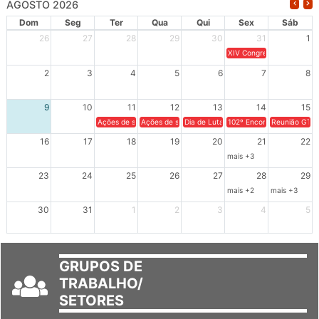
AGOSTO 2026
Dom
Seg
Ter
Qua
Qui
Sex
Sáb
26
27
28
29
30
31
1
XIV Congresso Brasileiro 
2
3
4
5
6
7
8
9
10
11
12
13
14
15
Ações de solidariedade a Cuba no Rio Grande do Sul - 100 anos 
Ações de solidariedade a Cuba no Rio Grande do Su
Dia de Luta em Defesa de Cuba e da S
102º Encontro da Regional
Reunião GTPE
16
17
18
19
20
21
22
mais +3
23
24
25
26
27
28
29
mais +2
mais +3
30
31
1
2
3
4
5
GRUPOS DE
TRABALHO/
SETORES