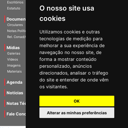
História
O nosso site usa
Escritórios
Estatuto
cookies
Documentos
Circulares
Utilizamos cookies e outras
Notas Políticas
tecnologias de medição para
Rel. Conad/Congresso
melhorar a sua experiência de
navegação no nosso site, de
Mídias
Galerias
forma a mostrar conteúdo
Vídeos
personalizado, anúncios
Imagens
direcionados, analisar o tráfego
Materiais
do site e entender de onde vêm
os visitantes.
Agenda
Notícias
OK
Notas Técnicas
Alterar as minhas preferências
Fale Conocsco
MANTIDO POR Camaleão Soft