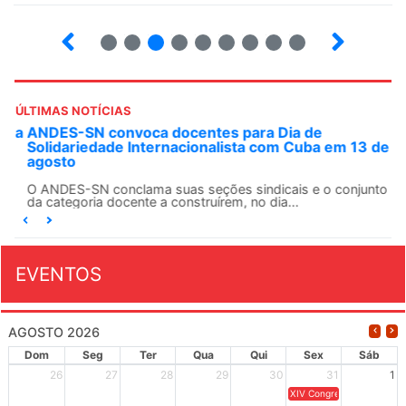
2
3
4
5
6
7
8
9
ÚLTIMAS NOTÍCIAS
ANDES-SN convoca docentes para Dia de
Solidariedade Internacionalista com Cuba em 13 de
agosto
O ANDES-SN conclama suas seções sindicais e o conjunto
da categoria docente a construírem, no dia...
EVENTOS
AGOSTO 2026
Dom
Seg
Ter
Qua
Qui
Sex
Sáb
26
27
28
29
30
31
1