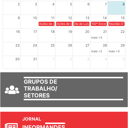
XIV Congresso Brasileiro 
2
3
4
5
6
7
8
9
10
11
12
13
14
15
Ações de solidariedade a Cuba no Rio Grande do Sul - 100 anos 
Ações de solidariedade a Cuba no Rio Grande do Su
Dia de Luta em Defesa de Cuba e da S
102º Encontro da Regional
Reunião GTPE
16
17
18
19
20
21
22
mais +3
23
24
25
26
27
28
29
mais +2
mais +3
30
31
1
2
3
4
5
GRUPOS DE
TRABALHO/
SETORES
JORNAL