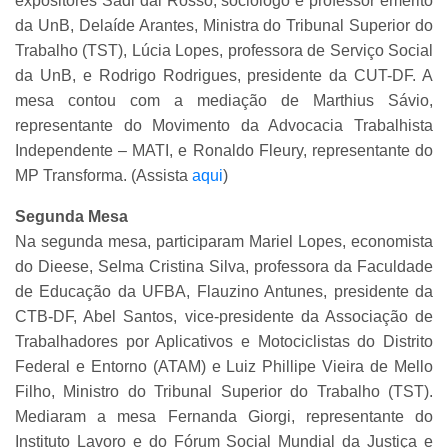
expositores Sadi dal Rosso, sociólogo e professor emérito
da UnB, Delaíde Arantes, Ministra do Tribunal Superior do
Trabalho (TST), Lúcia Lopes, professora de Serviço Social
da UnB, e Rodrigo Rodrigues, presidente da CUT-DF. A
mesa contou com a mediação de Marthius Sávio,
representante do Movimento da Advocacia Trabalhista
Independente – MATI, e Ronaldo Fleury, representante do
MP Transforma. (Assista
aqui
)
Segunda Mesa
Na segunda mesa, participaram Mariel Lopes, economista
do Dieese, Selma Cristina Silva, professora da Faculdade
de Educação da UFBA, Flauzino Antunes, presidente da
CTB-DF, Abel Santos, vice-presidente da Associação de
Trabalhadores por Aplicativos e Motociclistas do Distrito
Federal e Entorno (ATAM) e Luiz Phillipe Vieira de Mello
Filho, Ministro do Tribunal Superior do Trabalho (TST).
Mediaram a mesa Fernanda Giorgi, representante do
Instituto Lavoro e do Fórum Social Mundial da Justiça e